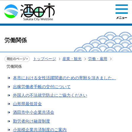
このページの本文へ移動
労働関係
トップページ
産業・観光
労働・雇用
労働関係
本市における女性活躍関連のための寄附を頂きました。
出稼労働者手帳の交付について
外国人の不法就労防止にご協力ください
山形県最低賃金
酒田市中小企業共済会
勤労者向け融資制度
小規模企業共済制度のご案内