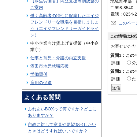
【厚生労働省】両立支援等助成金の
地域創生部 
ご案内
〒998-854
電話：0234-2
働く高齢者の特性に配慮したエイジ
フレンドリーな職場を目指しましょ
このペー
う（エイジフレンドリーガイドライ
ン）
この情報はお
中小企業向け賃上げ支援策（中小企
お寄せいただ
業庁）
質問1：この
仕事と育児・介護の両立支援
評価：
分
酒田市地元就職応援
質問2：この
労働関係
評価：
た
雇用の促進
よくある質問
ふれあいBOXって何ですか？どこに
ありますか？
市政に対して意見や要望を出したい
ときはどうすればいいですか？