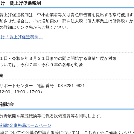
向け 賃上げ促進税制
賃上げ促進税制は、中小企業者等又は青色申告書を提出する常時使用する
加させた場合に、その増加額の一部を法人税（個人事業主は所得税）か
の詳細はリンク先からご覧ください。
向け「賃上げ促進税制」
１日～令和９年３月３１日までの間に開始する事業年度が対象
ついては、令和７年～令和９年の各年が対象
先
ポートセンター 電話番号：03-6281-9821
2:00、13:00～17:00）
築補助金
分野展開や業態転換等に係る設備投資等を補助します。
築補助金事務局ホームページ
助率についてや公募の申請期限等については、こちらからご確認くださ