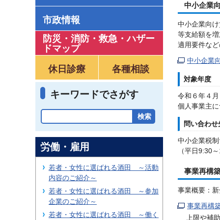
中小企業
市政情報
中小企業向け
等支給額を増
防災・消防・救急
・
ハザー
適用要件など
ドマップ
中小企業
休日診療
各種相談
対象年度
キーワードでさがす
令和６年４月
個人事業主に
問い合わせ
中小企業税制サ
労働・雇用
（平日9:30～1
若者・女性に選ばれる酒田 ～活動
事業再構
内容のご紹介～
事業概要：新
若者・女性に選ばれる酒田 ～参加
企業のご紹介～
事業再構
若者・女性に選ばれる酒田 ～働く
上限や補