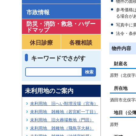
物件の面
参考価格
市政情報
る場合が
防災・消防・救急
・
ハザー
写真中に
ドマップ
法令・条
休日診療
各種相談
物件内容
キーワードでさがす
財産名
原野（北俣字
所在地
未利用地のご案内
酒田市北俣字桂
未利用地 旧へい獣埋没場（宮海）
未利用地 雑種地（若宮町一丁目）
地目（公
未利用地 旧火葬場敷地（門田）
原野
未利用地 雑種地（飛鳥字大林）