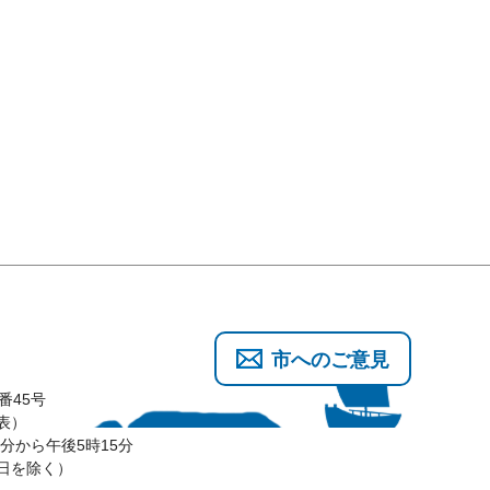
市へのご意見
番45号
代表）
分から午後5時15分
3日を除く）