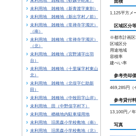
未利用地 雑種地（砂越字蛇尾）
面積
未利用地 雑種地（新青渡字東割）
1,125平方
未利用地 雑種地（新出字村ノ前）
未利用地 雑種地（常禅寺字濁沢）
区域区分
（南）
※都市計画区
未利用地 雑種地（常禅寺字濁沢）
区域区分
（北）
用途地域
未利用地 雑種地（宮野浦字出羽
容積率
台）
建ぺい率
未利用地 雑種地（十里塚字村東山
北）
参考売却
未利用地 雑種地（北俣字仁助新
469,285
田）
未利用地 雑種地（中牧田字山岸）
参考貸付
未利用地 田（中野俣字村下）
13,100
未利用地 楢橋地内駐車場用地
未利用地 旧黒森小学校敷地（南）
写真
未利用地 旧黒森小学校敷地（北）