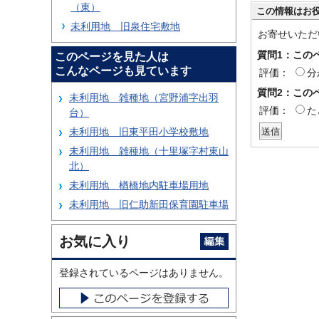
（東）
この情報はお
未利用地 旧泉住宅敷地
お寄せいただ
質問1：この
このページを見た人は
こんなページも見ています
評価：
分
質問2：この
未利用地 雑種地（宮野浦字出羽
評価：
た
台）
未利用地 旧東平田小学校敷地
未利用地 雑種地（十里塚字村東山
北）
未利用地 楢橋地内駐車場用地
未利用地 旧仁助新田保育園駐車場
お気に入り
登録されているページはありません。