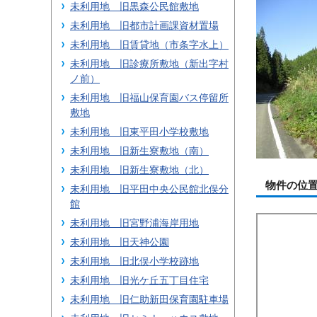
未利用地 旧黒森公民館敷地
未利用地 旧都市計画課資材置場
未利用地 旧賃貸地（市条字水上）
未利用地 旧診療所敷地（新出字村
ノ前）
未利用地 旧福山保育園バス停留所
敷地
未利用地 旧東平田小学校敷地
未利用地 旧新生寮敷地（南）
未利用地 旧新生寮敷地（北）
物件の位
未利用地 旧平田中央公民館北俣分
館
未利用地 旧宮野浦海岸用地
未利用地 旧天神公園
未利用地 旧北俣小学校跡地
未利用地 旧光ケ丘五丁目住宅
未利用地 旧仁助新田保育園駐車場