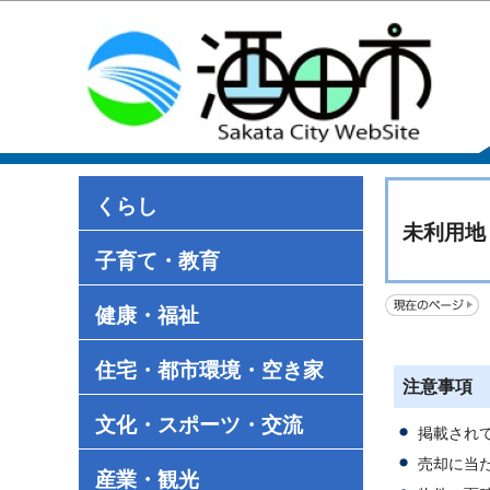
くらし
未利用地
子育て・教育
健康・福祉
住宅・都市環境・空き家
注意事項
文化・スポーツ・交流
掲載され
売却に当
産業・観光