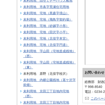
未利用地 旧セミナーハウス敷地
未利用地 市条字荒瀬住宅用地
未利用地 宅地（黒森字境山）
未利用地 宅地（飛鳥字契約場）
未利用地 宅地（砂越字小形）
未利用地 宅地（田沢字小平）
未利用地 宅地（北俣字本宮）
未利用地 宅地（北俣字円道）
未利用地 字山田（宅地造成残地）
（西）
未利用地 字山田（宅地造成残地）
（東）
お問い合わせ
未利用地 原野（北俣字桂沢）
未利用地 内郷公園残地（茗ケ沢字
総務部 財
前畑）
〒998-854
未利用地 京田三丁目地内宅地
電話：0234-2
（西）
このペー
未利用地 京田三丁目地内宅地