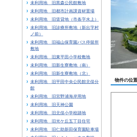
未利用地 旧黒森公民館敷地
未利用地 旧都市計画課資材置場
未利用地 旧賃貸地（市条字水上）
未利用地 旧診療所敷地（新出字村
ノ前）
未利用地 旧福山保育園バス停留所
敷地
未利用地 旧東平田小学校敷地
未利用地 旧新生寮敷地（南）
未利用地 旧新生寮敷地（北）
物件の位
未利用地 旧平田中央公民館北俣分
館
未利用地 旧宮野浦海岸用地
未利用地 旧天神公園
未利用地 旧北俣小学校跡地
未利用地 旧光ケ丘五丁目住宅
未利用地 旧仁助新田保育園駐車場