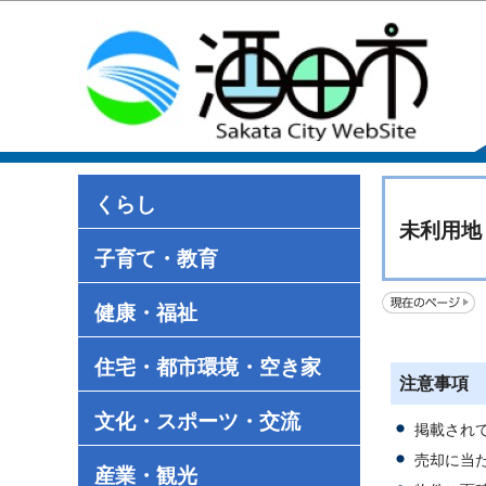
くらし
未利用地
子育て・教育
健康・福祉
住宅・都市環境・空き家
注意事項
文化・スポーツ・交流
掲載され
売却に当
産業・観光