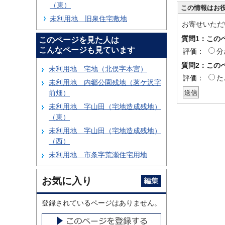
（東）
この情報はお
未利用地 旧泉住宅敷地
お寄せいただ
質問1：この
このページを見た人は
こんなページも見ています
評価：
分
質問2：この
未利用地 宅地（北俣字本宮）
評価：
た
未利用地 内郷公園残地（茗ケ沢字
前畑）
未利用地 字山田（宅地造成残地）
（東）
未利用地 字山田（宅地造成残地）
（西）
未利用地 市条字荒瀬住宅用地
お気に入り
登録されているページはありません。