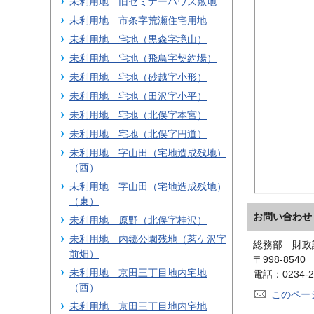
未利用地 旧セミナーハウス敷地
未利用地 市条字荒瀬住宅用地
未利用地 宅地（黒森字境山）
未利用地 宅地（飛鳥字契約場）
未利用地 宅地（砂越字小形）
未利用地 宅地（田沢字小平）
未利用地 宅地（北俣字本宮）
未利用地 宅地（北俣字円道）
未利用地 字山田（宅地造成残地）
（西）
未利用地 字山田（宅地造成残地）
（東）
お問い合わせ
未利用地 原野（北俣字桂沢）
未利用地 内郷公園残地（茗ケ沢字
総務部 財
前畑）
〒998-854
未利用地 京田三丁目地内宅地
電話：0234-2
（西）
このペー
未利用地 京田三丁目地内宅地