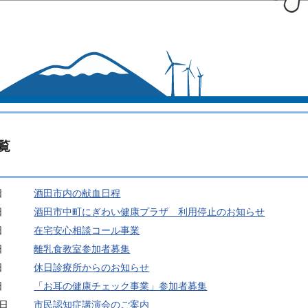
このページの本文へ移動
覧
日
酒田市内の献血日程
日
酒田市中町にぎわい健康プラザ 利用停止のお知らせ
日
在宅安心相談コール事業
日
離乳食教室参加者募集
日
休日診療所からのお知らせ
日
「お耳の健康チェック事業」参加者募集
0日
市民認知症講演会のご案内