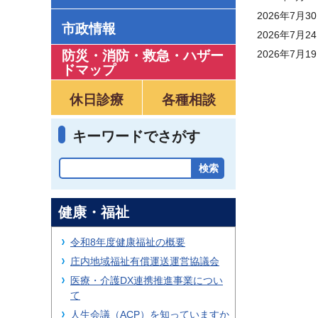
2026年7月3
市政情報
2026年7月2
防災・消防・救急
・
ハザー
2026年7月1
ドマップ
休日診療
各種相談
キーワードでさがす
健康・福祉
令和8年度健康福祉の概要
庄内地域福祉有償運送運営協議会
医療・介護DX連携推進事業につい
て
人生会議（ACP）を知っていますか