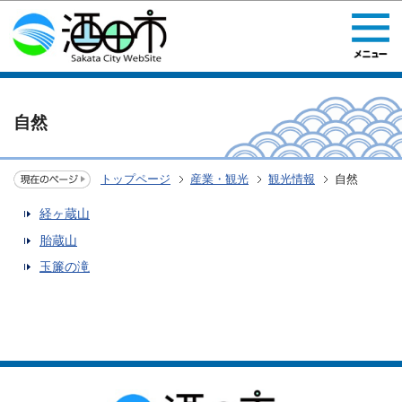
このページの本文へ移動
自然
トップページ
産業・観光
観光情報
自然
経ヶ蔵山
胎蔵山
玉簾の滝