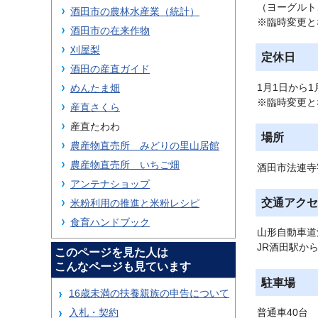
（ヨーグルト
酒田市の農林水産業（統計）
※臨時変更と
酒田市の在来作物
刈屋梨
定休日
酒田の産直ガイド
1月1日から1
めんたま畑
※臨時変更と
産直さくら
産直たわわ
場所
農産物直売所 みどりの里山居館
農産物直売所 いちご畑
酒田市法連寺字
アンテナショップ
交通アクセ
米粉利用の推進と米粉レシピ
食育ハンドブック
山形自動車道
JR酒田駅から
このページを見た人は
こんなページも見ています
駐車場
16歳未満の扶養親族の申告について
入札・契約
普通車40台