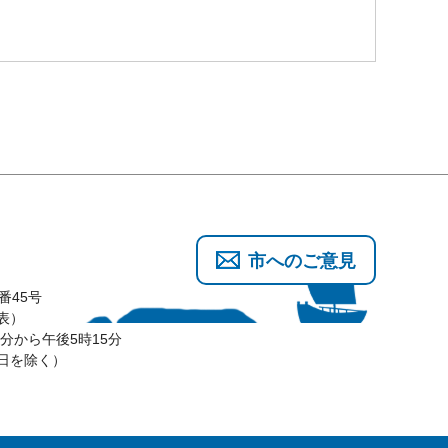
市へのご意見
番45号
代表）
分から午後5時15分
3日を除く）