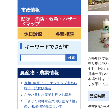
市政情報
防災・消防・救急
・
ハザー
ドマップ
休日診療
各種相談
キーワードでさがす
八幡地区で採
売り場に並ぶ
4月（上旬）
農産物・農業情報
是非一度おい
本場の味を、
令和7年度アンテナショップ麦わら
しか手に入ら
帽子 試食販売会
さかた農林水産業お役立ち情報
営業時間
「さかた農林水産業お役立ち情報」
のLINE受信登録について
午前9時から