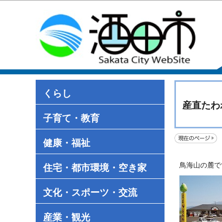
くらし
産直たわ
子育て・教育
健康・福祉
鳥海山の麓で
住宅・都市環境・空き家
文化・スポーツ・交流
産業・観光