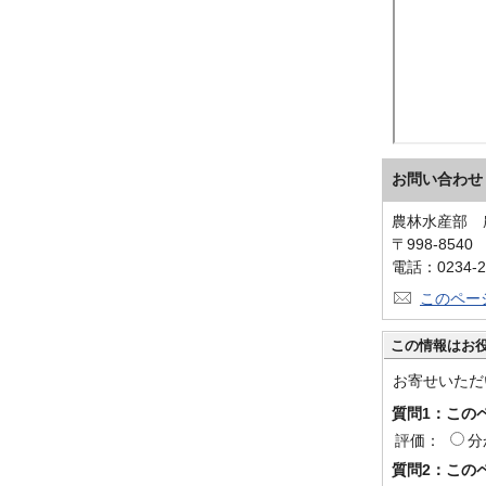
お問い合わせ
農林水産部 
〒998-854
電話：0234-2
このペー
この情報はお
お寄せいただ
質問1：この
評価：
分
質問2：この