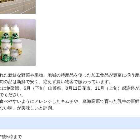
れた新鮮な野菜や果物、地域の特産品を使った加工食品が豊富に揃う産
旬の品は新鮮で安く、絶えず買い物客で賑わっています。
には創業際、5月（下旬）山菜祭、8月11日花市、11月（上旬）感謝祭
でください。
食べやすいようにアレンジしたキムチや、鳥海高原で育った乳牛の新鮮
ない味」が美味しいと評判。
午後5時まで