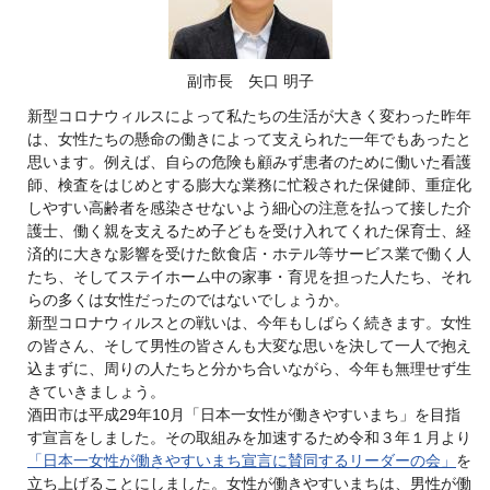
副市長 矢口 明子
新型コロナウィルスによって私たちの生活が大きく変わった昨年
は、女性たちの懸命の働きによって支えられた一年でもあったと
思います。例えば、自らの危険も顧みず患者のために働いた看護
師、検査をはじめとする膨大な業務に忙殺された保健師、重症化
しやすい高齢者を感染させないよう細心の注意を払って接した介
護士、働く親を支えるため子どもを受け入れてくれた保育士、経
済的に大きな影響を受けた飲食店・ホテル等サービス業で働く人
たち、そしてステイホーム中の家事・育児を担った人たち、それ
らの多くは女性だったのではないでしょうか。
新型コロナウィルスとの戦いは、今年もしばらく続きます。女性
の皆さん、そして男性の皆さんも大変な思いを決して一人で抱え
込まずに、周りの人たちと分かち合いながら、今年も無理せず生
きていきましょう。
酒田市は平成29年10月「日本一女性が働きやすいまち」を目指
す宣言をしました。その取組みを加速するため令和３年１月より
「日本一女性が働きやすいまち宣言に賛同するリーダーの会」
を
立ち上げることにしました。女性が働きやすいまちは、男性が働