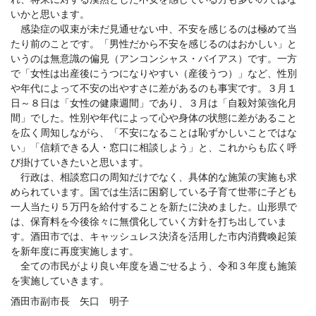
いかと思います。
感染症の収束が未だ見通せない中、不安を感じるのは極めて当
たり前のことです。「男性だから不安を感じるのはおかしい」と
いうのは無意識の偏見（アンコンシャス・バイアス）です。一方
で「女性は出産後にうつになりやすい（産後うつ）」など、性別
や年代によって不安の出やすさに差があるのも事実です。３月１
日～８日は「女性の健康週間」であり、３月は「自殺対策強化月
間」でした。性別や年代によって心や身体の状態に差があること
を広く周知しながら、「不安になることは恥ずかしいことではな
い」「信頼できる人・窓口に相談しよう」と、これからも広く呼
び掛けていきたいと思います。
行政は、相談窓口の周知だけでなく、具体的な施策の実施も求
められています。国では生活に困窮している子育て世帯に子ども
一人当たり５万円を給付することを新たに決めました。山形県で
は、保育料を今後徐々に無償化していく方針を打ち出していま
す。酒田市では、キャッシュレス決済を活用した市内消費喚起策
を新年度に再度実施します。
全ての市民がより良い年度を過ごせるよう、令和３年度も施策
を実施していきます。
酒田市副市長 矢口 明子