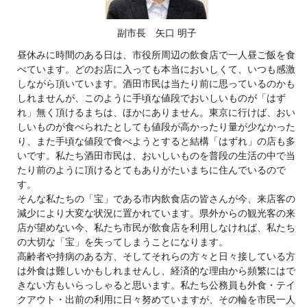
副市長 矢口 明子
昼休みに時間のある日は、市役所周辺の飲食店で一人昼ご飯を食
べています。どのお店に入っても本当においしくて、いつも感激
しながら頂いています。酒田市民は当たり前に思っているのかも
しれませんが、このように手頃な値段でおいしいものが「はず
れ」無く頂けるまちは、ほかにありません。東京に行けば、おい
しいものが食べられたとしても値段が高かったり量が少なかった
り、また手頃な値段で食べようとすると結構「はずれ」の店も多
いです。私たち酒田市民は、おいしいものを普段の生活の中で当
たり前のように頂けるとてもありがたいまちに住んでいるので
す。
そんな私たちの「宝」である市内飲食店の皆さんが今、来店客の
減少により大変な状況に置かれています。県外からの観光客の来
店が望めない今、私たち市民が飲食店を利用しなければ、私たち
の大切な「宝」を失ってしまうことになります。
高齢者や持病のある方、そしてそれらの方々と日々接している方
は外食は難しいかもしれませんし、経済的な理由から頻繁にはで
きない方もいらっしゃると思います。私たち公務員も外食・テイ
クアウト・出前の利用に日々努めていますが、その輪を市民一人