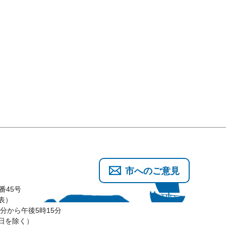
市へのご意見
番45号
代表）
分から午後5時15分
3日を除く）