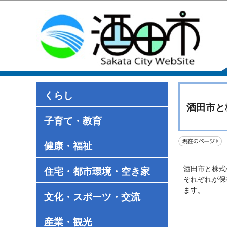
くらし
酒田市と
子育て・教育
健康・福祉
酒田市と株式
住宅・都市環境・空き家
それぞれが保
ます。
文化・スポーツ・交流
産業・観光