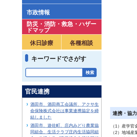
市政情報
防災・消防・救急
・
ハザー
ドマップ
休日診療
各種相談
キーワードでさがす
官民連携
酒田市、酒田商工会議所、アクサ生
命保険株式会社は事業連携協定を締
連携・協力
結しました
酒田市、遊佐町、庄内みどり農業協
（1）産学官
同組合、生活クラブ庄内生活協同組
（2）地域産