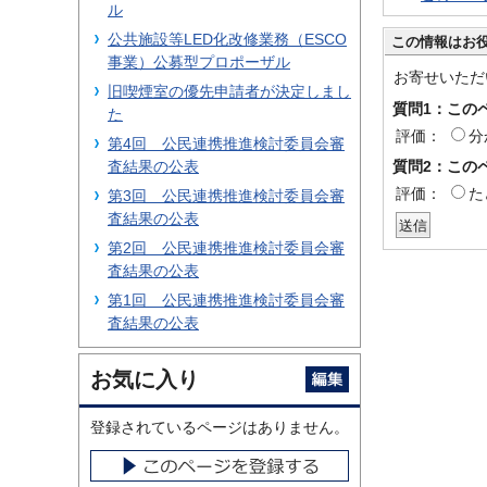
ル
公共施設等LED化改修業務（ESCO
この情報はお
事業）公募型プロポーザル
お寄せいただ
旧喫煙室の優先申請者が決定しまし
質問1：この
た
評価：
分
第4回 公民連携推進検討委員会審
質問2：この
査結果の公表
評価：
た
第3回 公民連携推進検討委員会審
査結果の公表
第2回 公民連携推進検討委員会審
査結果の公表
第1回 公民連携推進検討委員会審
査結果の公表
お気に入り
登録されているページはありません。