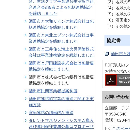
合、生活クラブ事業連合生活協同組
（3）地域の
合連合会の5者による包括連携協定
（4）地域の
を締結しました
（5）地域の
（6）酒田市
酒田市と大和リビング株式会社は包
（7）その他
括連携協定を締結しました
酒田市と東北エプソン株式会社は事
協定書
業連携協定を締結しました
酒田市と三井住友海上火災保険株式
酒田市と株
会社は事業連携協定を締結しました
酒田市と戸田建設株式会社は包括連
PDF形式のファ
携協定を締結しました
お持ちでない
酒田市と株式会社荘内銀行は包括連
携協定を締結しました
酒田市民間事業者提案制度
お問い合わせ
酒田市連携協定等の推進に関する実
施方針
企画部 デジ
官民連携の積極的な推進
〒998-854
電話：0234-4
タレントマネジメントシステム導入
及び運用保守業務公募型プロポーザ
このペー