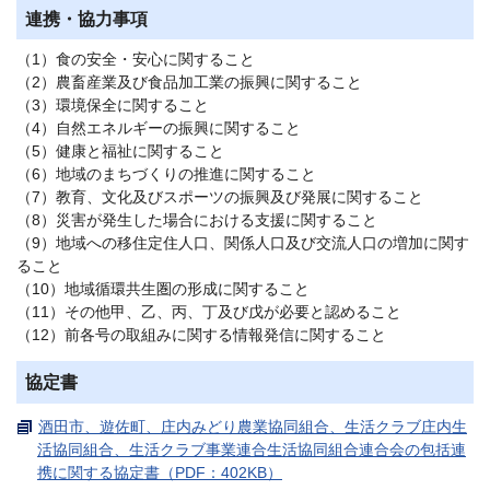
連携・協力事項
（1）食の安全・安心に関すること
（2）農畜産業及び食品加工業の振興に関すること
（3）環境保全に関すること
（4）自然エネルギーの振興に関すること
（5）健康と福祉に関すること
（6）地域のまちづくりの推進に関すること
（7）教育、文化及びスポーツの振興及び発展に関すること
（8）災害が発生した場合における支援に関すること
（9）地域への移住定住人口、関係人口及び交流人口の増加に関す
ること
（10）地域循環共生圏の形成に関すること
（11）その他甲、乙、丙、丁及び戊が必要と認めること
（12）前各号の取組みに関する情報発信に関すること
協定書
酒田市、遊佐町、庄内みどり農業協同組合、生活クラブ庄内生
活協同組合、生活クラブ事業連合生活協同組合連合会の包括連
携に関する協定書（PDF：402KB）