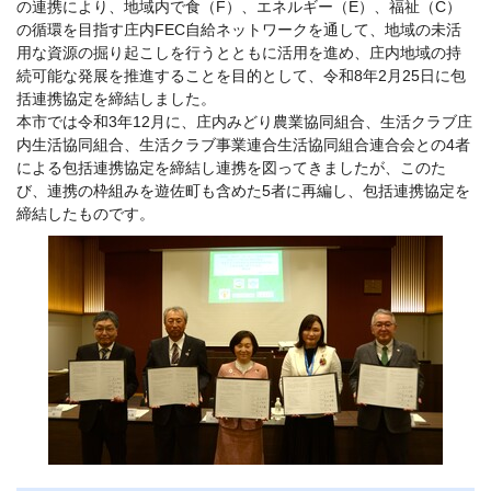
の連携により、地域内で食（F）、エネルギー（E）、福祉（C）
の循環を目指す庄内FEC自給ネットワークを通して、地域の未活
用な資源の掘り起こしを行うとともに活用を進め、庄内地域の持
続可能な発展を推進することを目的として、令和8年2月25日に包
括連携協定を締結しました。
本市では令和3年12月に、庄内みどり農業協同組合、生活クラブ庄
内生活協同組合、生活クラブ事業連合生活協同組合連合会との4者
による包括連携協定を締結し連携を図ってきましたが、このた
び、連携の枠組みを遊佐町も含めた5者に再編し、包括連携協定を
締結したものです。