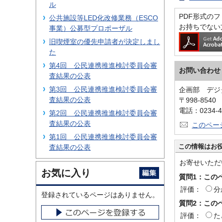
ル
PDF形式のファ
公共施設等LED化改修業務（ESCO
お持ちでない
事業）公募型プロポーザル
旧喫煙室の優先申請者が決定しまし
た
第4回 公民連携推進検討委員会審
お問い合わせ
査結果の公表
第3回 公民連携推進検討委員会審
企画部 デジ
査結果の公表
〒998-854
電話：0234-4
第2回 公民連携推進検討委員会審
査結果の公表
このペー
第1回 公民連携推進検討委員会審
この情報はお
査結果の公表
お寄せいただ
お気に入り
質問1：この
評価：
分
登録されているページはありません。
質問2：この
評価：
た