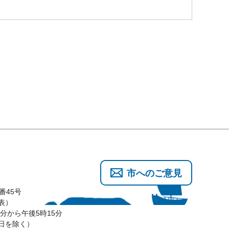
市へのご意見
番45号
代表）
分から午後5時15分
3日を除く）