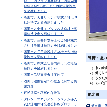
合、生活クラブ事業連合生活協同組
合連合会の5者による包括連携協定
を締結しました
酒田市と大和リビング株式会社は包
括連携協定を締結しました
酒田市と東北エプソン株式会社は事
業連携協定を締結しました
酒田市と三井住友海上火災保険株式
会社は事業連携協定を締結しました
酒田市と戸田建設株式会社は包括連
携協定を締結しました
連携・協力
酒田市と株式会社荘内銀行は包括連
（1）市内企
携協定を締結しました
（2）働く世
酒田市民間事業者提案制度
（3）さかた
酒田市連携協定等の推進に関する実
（4）その他
施方針
官民連携の積極的な推進
協定書
タレントマネジメントシステム導入
及び運用保守業務公募型プロポーザ
酒田市、酒