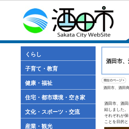
くらし
酒田市、
子育て・教育
健康・福祉
酒田市、酒田
住宅・都市環境・空き家
酒田市、酒田
結しました。
文化・スポーツ・交流
それぞれが保
ことを目的と
産業・観光