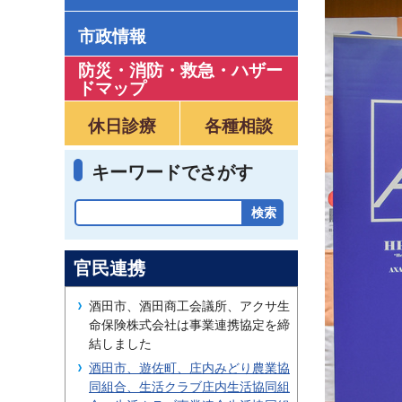
市政情報
防災・消防・救急
・
ハザー
ドマップ
休日診療
各種相談
キーワードでさがす
官民連携
酒田市、酒田商工会議所、アクサ生
命保険株式会社は事業連携協定を締
結しました
酒田市、遊佐町、庄内みどり農業協
同組合、生活クラブ庄内生活協同組