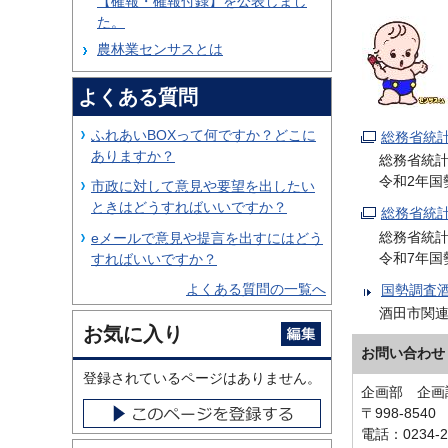
【確報・確報付録】を公表しまし
た。
農林業センサスとは
よくある質問
ふれあいBOXって何ですか？どこに
総務省統
ありますか？
総務省統
令和2年国
市政に対して意見や要望を出したい
ときはどうすればいいですか？
総務省統
総務省統
eメールで意見や提言を出すにはどう
令和7年国
すればいいですか？
よくある質問の一覧へ
国勢調査
酒田市関
お気に入り
お問い合わせ
登録されているページはありません。
企画部 企画
〒998-854
電話：0234-2