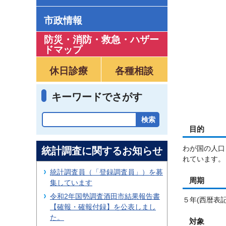
市政情報
防災・消防・救急
・
ハザー
ドマップ
休日診療
各種相談
キーワードでさがす
目的
わが国の人口
統計調査に関するお知らせ
れています。
統計調査員（「登録調査員」）を募
周期
集しています
令和2年国勢調査酒田市結果報告書
５年(西暦表
【確報・確報付録】を公表しまし
た。
対象