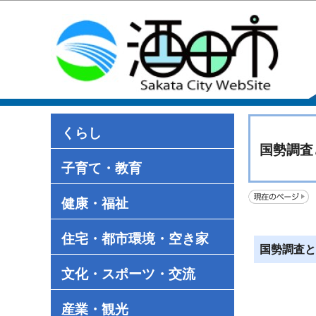
くらし
国勢調査
子育て・教育
健康・福祉
住宅・都市環境・空き家
国勢調査と
文化・スポーツ・交流
産業・観光