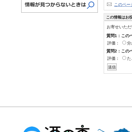
このペー
この情報はお
お寄せいただ
質問1：この
評価：
分
質問2：この
評価：
た