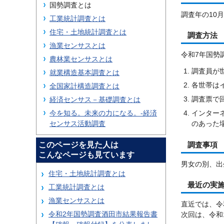
国勢調査とは
調査年の10
工業統計調査とは
住宅・土地統計調査とは
調査方法
漁業センサスとは
令和7年国勢
農林業センサスとは
調査員が
就業構造基本調査とは
各世帯は
全国家計構造調査とは
調査票で
経済センサス－基礎調査とは
今を知る。未来の力になる。-経済
インター
センサス活動調査
のあった
このページを見た人は
調査事項
こんなページも見ています
男女の別、出
住宅・土地統計調査とは
最近の実
工業統計調査とは
漁業センサスとは
直近では、令
令和2年国勢調査酒田市結果報告書
次回は、令和1