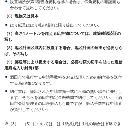
設置場所が第1種普通規制地域の場合は、仰角規制の確認図も
合わせて提出してください。
（6）現物又は見本
はり紙又ははり札の場合に限り提出してください。
（7）高さ4メートルを超える広告物については、建築確認済証の
写し
（8）地区計画区域内に設置する場合、地区計画の届出が必要なら
ば、その写し
（9）郵送等により提出する場合は、必要な額の切手を貼った返信
用宛名入り封筒1部
酒田市で発行する申請手数料をお支払頂くための納付書を送付
する為の物になります。
納付書は、提出された申請書類一式に不備の無い場合に発行し
ます。そちらを酒田市指定金融機関で納付してください。（酒
田市会計管理者の口座振込も可能ですが、振込手数料は申請者
が負担してください）
※（3）～（5）については、はり紙及びはり札の場合は省略でき