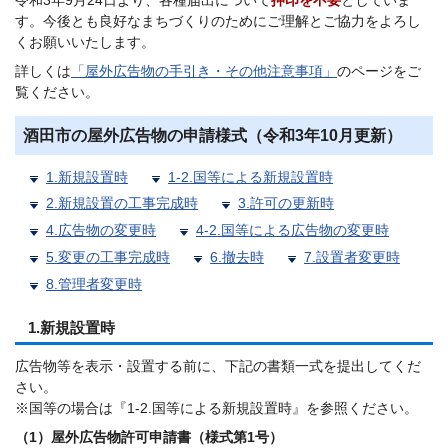
令和3年9月24日より、各種届出について
押印を不要
としていま
す。今後とも良好なまちづくりのためにご理解とご協力をよろし
くお願いいたします。
詳しくは
「屋外広告物の手引き・その他注意事項」
のページをご
覧ください。
酒田市の屋外広告物の申請様式（令和3年10月更新）
1.新規設置時
1-2.国等による新規設置時
2.新規設置の工事完成時
3.許可の更新時
4.広告物の変更時
4-2.国等による広告物の変更時
5.変更の工事完成時
6.撤去時
7.設置者変更時
8.管理者変更時
1.新規設置時
広告物等を表示・設置する前に、下記の書類一式を提出してくだ
さい。
※国等の場合は『1-2.国等による新規設置時』を参照ください。
（1）屋外広告物許可申請書（様式第1号）