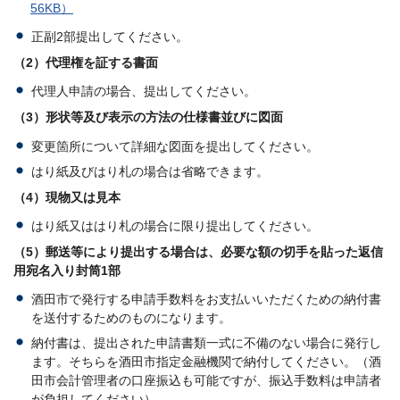
56KB）
正副2部提出してください。
（2）代理権を証する書面
代理人申請の場合、提出してください。
（3）形状等及び表示の方法の仕様書並びに図面
変更箇所について詳細な図面を提出してください。
はり紙及びはり札の場合は省略できます。
（4）現物又は見本
はり紙又ははり札の場合に限り提出してください。
（5）郵送等により提出する場合は、必要な額の切手を貼った返信
用宛名入り封筒1部
酒田市で発行する申請手数料をお支払いいただくための納付書
を送付するためのものになります。
納付書は、提出された申請書類一式に不備のない場合に発行し
ます。そちらを酒田市指定金融機関で納付してください。（酒
田市会計管理者の口座振込も可能ですが、振込手数料は申請者
が負担してください）