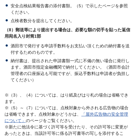
安全点検結果報告書の添付書類。（5）で示したページを参照
ください。
点検者数分を提出してください。
（8）郵送等により提出する場合は、必要な額の切手を貼った返信
用宛名入り封筒1部
酒田市で発行する申請手数料をお支払い頂くための納付書を送
付するためのものです。
納付書は、提出された申請書類一式に不備の無い場合に発行し
ます。酒田市指定金融機関で納付してください。（酒田市会計
管理者の口座振込も可能ですが、振込手数料は申請者が負担し
てください）
※（3）、（4）については、はり紙及びはり札の場合は省略でき
ます。
※（5）～（7）については、点検対象から外される広告物の場合
は省略できます。点検対象かどうかは、
「屋外広告物の安全管理
について」
のページをご覧ください。
※新たに他法令に基づく許可等を受けたり、その許可等に変更が
あったときは、当該許可等に係る許可書等の写しを添付するこ