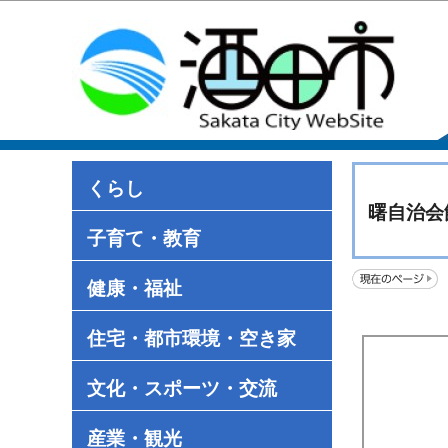
くらし
曙自治会
子育て・教育
健康・福祉
住宅・都市環境・空き家
文化・スポーツ・交流
産業・観光