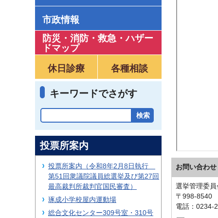
市政情報
防災・消防・救急
・
ハザー
ドマップ
休日診療
各種相談
キーワードでさがす
投票所案内
投票所案内（令和8年2月8日執行
お問い合わせ
第51回衆議院議員総選挙及び第27回
選挙管理委員
最高裁判所裁判官国民審査）
〒998-854
琢成小学校屋内運動場
電話：0234-2
総合文化センター309号室・310号