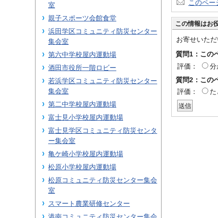
このペー
室
親子スポーツ会館食堂
この情報はお
浜田学区コミュニティ防災センター
お寄せいただ
集会室
質問1：この
第六中学校屋内運動場
評価：
分
酒田市役所一階ロビー
質問2：この
若浜学区コミュニティ防災センター
集会室
評価：
た
第二中学校屋内運動場
富士見小学校屋内運動場
富士見学区コミュニティ防災センタ
ー集会室
亀ケ崎小学校屋内運動場
松原小学校屋内運動場
松原コミュニティ防災センター集会
室
スマート農業研修センター
港南コミュニティ防災センター集会