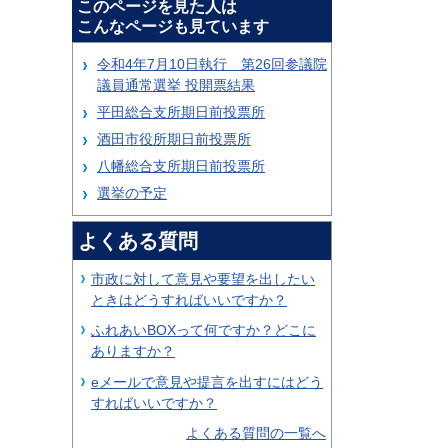
このページを見た人は
こんなページも見ています
令和4年7月10日執行 第26回参議院
議員通常選挙 投開票結果
平田総合支所期日前投票所
酒田市役所期日前投票所
八幡総合支所期日前投票所
選挙の予定
よくある質問
市政に対して意見や要望を出したい
ときはどうすればいいですか？
ふれあいBOXって何ですか？どこに
ありますか？
eメールで意見や提言を出すにはどう
すればいいですか？
よくある質問の一覧へ