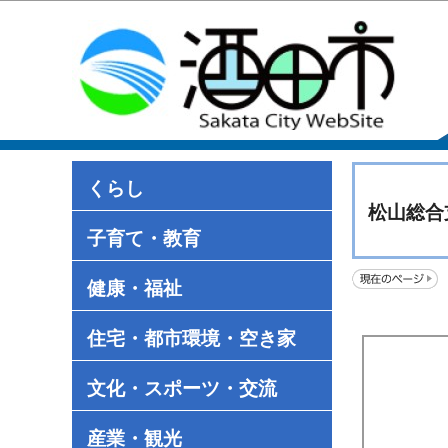
くらし
松山総合
子育て・教育
健康・福祉
住宅・都市環境・空き家
文化・スポーツ・交流
産業・観光