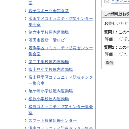
このペー
室
親子スポーツ会館食堂
この情報はお
浜田学区コミュニティ防災センター
お寄せいただ
集会室
質問1：この
第六中学校屋内運動場
評価：
分
酒田市役所一階ロビー
質問2：この
若浜学区コミュニティ防災センター
集会室
評価：
た
第二中学校屋内運動場
富士見小学校屋内運動場
富士見学区コミュニティ防災センタ
ー集会室
亀ケ崎小学校屋内運動場
松原小学校屋内運動場
松原コミュニティ防災センター集会
室
スマート農業研修センター
港南コミュニティ防災センター集会