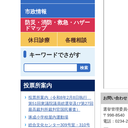
市政情報
防災・消防・救急
・
ハザー
ドマップ
休日診療
各種相談
キーワードでさがす
投票所案内
投票所案内（令和8年2月8日執行
お問い合わせ
第51回衆議院議員総選挙及び第27回
選挙管理委員
最高裁判所裁判官国民審査）
〒998-854
琢成小学校屋内運動場
電話：0234-2
総合文化センター309号室・310号