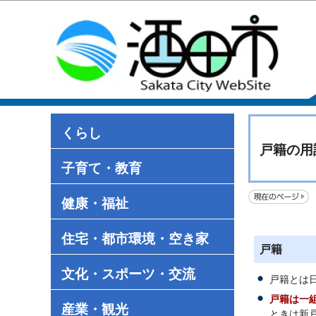
くらし
戸籍の用
子育て・教育
健康・福祉
住宅・都市環境・空き家
戸籍
文化・スポーツ・交流
戸籍とは
戸籍は一
産業・観光
ときは新