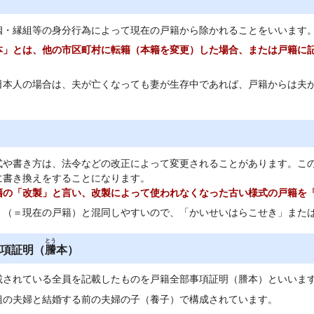
姻・縁組等の身分行為によって現在の戸籍から除かれることをいいます
本」とは、他の市区町村に転籍（本籍を変更）した場合、または戸籍に
。
日本人の場合は、夫が亡くなっても妻が生存中であれば、戸籍からは夫
式や書き方は、法令などの改正によって変更されることがあります。こ
に書き換えをすることになります。
籍の「改製」と言い、改製によって使われなくなった古い様式の戸籍を
」（＝現在の戸籍）と混同しやすいので、「かいせいはらこせき」また
とう
項証明（
謄
本）
載されている全員を記載したものを戸籍全部事項証明（謄本）といいま
組の夫婦と結婚する前の夫婦の子（養子）で構成されています。