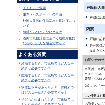
戸籍個人事
よくあるご質問
旅券（パスポート）の申請
戸籍に記
外国人住民の住民基本台帳制度につ
いて
附票
情報がみつからないときは
酒田市景観計画に基づく届出対象に
戸籍に記
なるのはどんな場合ですか？
身分関係
役割を担
よくある質問
お問い合わせ
結婚するとき、市役所ではどんな手
続きが必要ですか？
市民部 市民
〒998-854
離婚するとき、市役所ではどんな手
電話：0234-2
続きが必要ですか？
このペー
家族に不幸があったとき、市役所で
はどんな手続きが必要ですか？
この情報はお
子どもが生まれたとき、市役所では
お寄せいただ
どんな手続きが必要ですか？