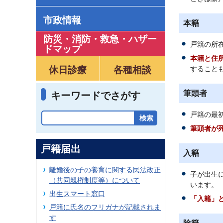
市政情報
本籍
防災・消防・救急
・
ハザー
戸籍の所
ドマップ
本籍と住
休日診療
各種相談
すること
筆頭者
キーワードでさがす
戸籍の最
筆頭者が
戸籍届出
入籍
離婚後の子の養育に関する民法改正
子が出生
（共同親権制度等）について
います。
出生スマート窓口
「入籍」
戸籍に氏名のフリガナが記載されま
す