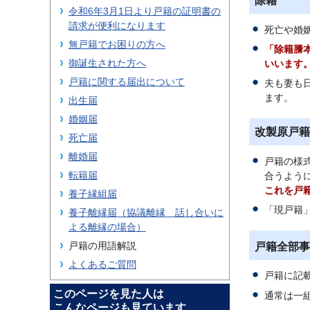
除籍
令和6年3月1日より戸籍の証明書の
請求が便利になります
死亡や婚
無戸籍でお困りの方へ
「除籍謄
御誕生された方へ
いいます
戸籍に関する届出について
夫も妻も
ます。
出生届
婚姻届
改製原戸籍
死亡届
離婚届
戸籍の様
転籍届
合うよう
これを戸
養子縁組届
「現戸籍
養子離縁届（協議離縁 話し合いに
よる離縁の場合）
戸籍の用語解説
戸籍全部事
よくあるご質問
戸籍に記
このページを見た人は
通常は一
こんなページも見ています