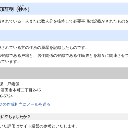
しょう
項証明（
抄
本）
載されている一人または数人分を抜粋して必要事項の記載がされたもの
載されている方の住所の履歴を記録したものです。
の登録である戸籍と、居住関係の登録である住民票とを相互に関連させ
っています。
課 戸籍係
0 酒田市本町二丁目2-45
6-5724
ジの作成担当にメールを送る
役に立ちましたか？
いた評価はサイト運営の参考といたします。