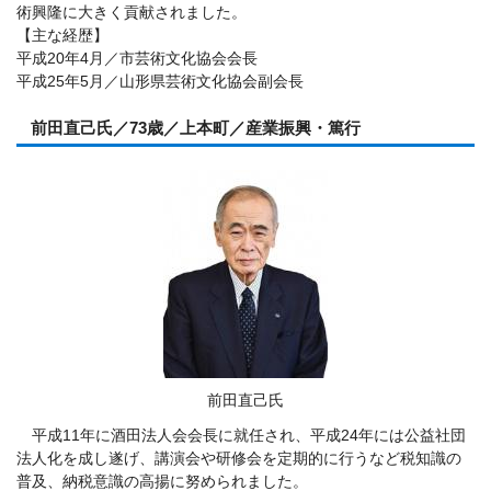
術興隆に大きく貢献されました。
【主な経歴】
平成20年4月／市芸術文化協会会長
平成25年5月／山形県芸術文化協会副会長
前田直己氏／73歳／上本町／産業振興・篤行
前田直己氏
平成11年に酒田法人会会長に就任され、平成24年には公益社団
法人化を成し遂げ、講演会や研修会を定期的に行うなど税知識の
普及、納税意識の高揚に努められました。