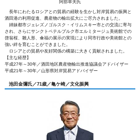
阿部幸夫氏
長年にわたるロシアとの貿易の経験を生かし対岸貿易の振興と
酒田港の利用促進、農産物の輸出拡大にご尽力されました。
姉妹都市ジェレズノゴルスク・イリムスキー市との交流に寄与
され、さらにサンクトペテルブルク市エルミタージュ美術館での
啓翁桜、雛人形、傘福の展示の実現により同市行政や美術館との
強い絆を育むことができました。
ロシアとの貿易や友好関係の構築に大きく貢献されました。
【主な経歴】
平成27年～30年／酒田地区農産物輸出推進協議会アドバイザー
平成21年～30年／山形県対岸貿易アドバイザー
池田金彌氏／71歳／亀ケ崎／文化振興