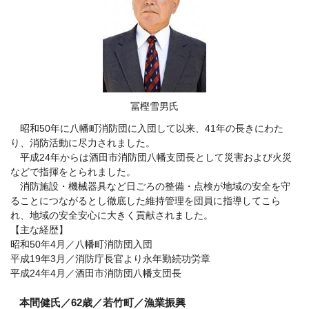
冨樫雪男氏
昭和50年に八幡町消防団に入団して以来、41年の長きにわた
り、消防活動に尽力されました。
平成24年からは酒田市消防団八幡支団長として災害および火災
などで指揮をとられました。
消防施設・機械器具など日ごろの整備・点検が地域の安全を守
ることにつながるとし徹底した維持管理を団員に指導してこら
れ、地域の安全安心に大きく貢献されました。
【主な経歴】
昭和50年4月／八幡町消防団入団
平成19年3月／消防庁長官より永年勤続功労章
平成24年4月／酒田市消防団八幡支団長
本間健氏／62歳／若竹町／漁業振興