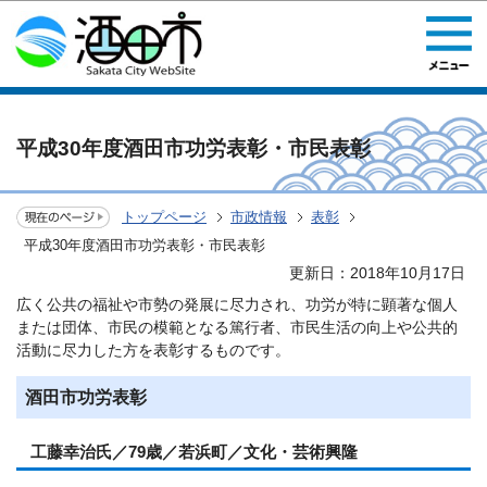
このページの本文へ移動
平成30年度酒田市功労表彰・市民表彰
トップページ
市政情報
表彰
平成30年度酒田市功労表彰・市民表彰
更新日：2018年10月17日
広く公共の福祉や市勢の発展に尽力され、功労が特に顕著な個人
または団体、市民の模範となる篤行者、市民生活の向上や公共的
活動に尽力した方を表彰するものです。
酒田市功労表彰
工藤幸治氏／79歳／若浜町／文化・芸術興隆