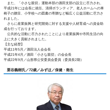
また、「小さな親切」運動本部の酒田支部の設立に尽力され、
平成21年には会長に就任。清掃ボランティア、老人ホームへの車
椅子の贈呈、小学校への図書の寄贈など幅広く公益活動に尽力さ
れました。
さらに産業振興と研究開発に対する支援や人材育成への資金助
成を行っております。
公共的な活動に尽力されたことにより産業振興や市民生活の向
上に大きく貢献されました。
【主な経歴】
平成11年5月／酒田法人会会長
平成21年4月／酒田「小さな親切」の会会長
平成22年9月／山形県公安委員会委員（委員長2期）
栗谷義樹氏／72歳／みずほ／保健・衛生