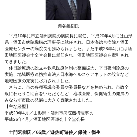
栗谷義樹氏
平成10年に市立酒田病院の病院長に就任、平成20年4月には山形
県・酒田市病院機構の理事長に就任され、日本海総合病院と酒田
医療センターの病院長を務められました。また平成26年4月には酒
田地区医師会十全堂会長に就任され、酒田地区医師会を牽引され
てきました。
休日診療所の設立や救急医療体制の整備拡大、平日夜間診療の
実施、地域医療連携推進法人日本海ヘルスケアネットの設立など
地域医療の充実に尽力されました。
さらに、市の各種審議会委員や委員長などを務められ、市政全
般にわたりご助言をいただくなど、地域医療、保健衛生の発展の
みならず市政の発展に大きく貢献されました。
【主な経歴】
平成20年4月／山形県・酒田市病院機構理事長
平成26年4月／酒田地区医師会十全堂会長
土門宏樹氏／65歳／遊佐町遊佐／保健・衛生