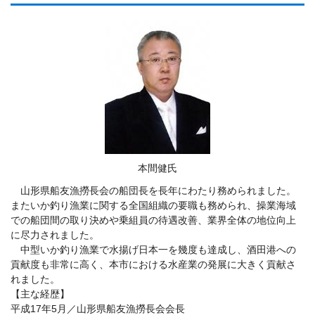
本間健氏
山形県船友漁撈長会の船団長を長年にわたり務められました。
またいか釣り漁業に関する全国組織の要職も務められ、操業海域
での船団間の取り決めや乗組員の待遇改善、業界全体の地位向上
に尽力されました。
中型いか釣り漁業で水揚げ日本一を幾度も達成し、酒田港への
貢献度も非常に高く、本市における水産業の発展に大きく貢献さ
れました。
【主な経歴】
平成17年5月／山形県船友漁撈長会会長