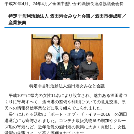
平成20年4月、24年4月／全国中型いか釣漁撈長連絡協議会会長
特定非営利活動法人 酒田港女みなと会議／酒田市御成町／
産業振興
特定非営利活動法人酒田港女みなと会議
平成10年に県内の女性11名により設立され、魅力ある酒田港づ
くりに寄与すべく、酒田港の整備や利用についての意見交換、県
民への情報発信事業などに取り組んでこられました。
長年にわたる活動は「ポート・オブ・ザ・イヤー2016」の酒田
港選定にも寄与されました。コンテナ取扱貨物量の増加やクルー
ズ船の寄港など、近年活況の酒田港の振興に大きく貢献し、女性
活躍の先駆けとして高く評価されています。