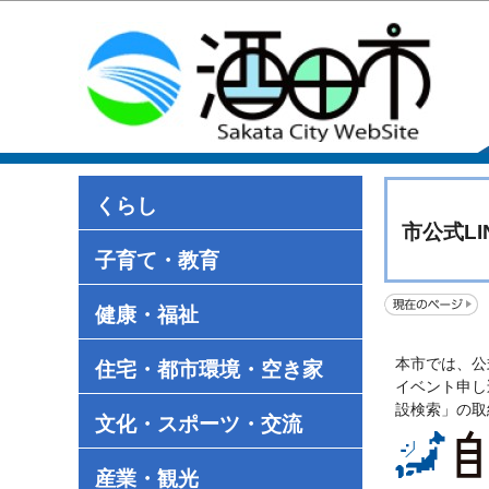
くらし
市公式L
子育て・教育
健康・福祉
本市では、公
住宅・都市環境・空き家
イベント申し
設検索」の取
文化・スポーツ・交流
産業・観光