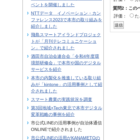
ベントを開催しました
質問2：この
NTTデータ イノベーション・カン
評価：
た
ファレンス2023で本市の取り組みを
紹介しました
飛島スマートアイランドプロジェク
トが「月刊テレコミュニケーショ
ン」で紹介されました
酒田市自治会連合会「令和4年度環
境部研修会」で本市や国のデジタル
サービスを紹介
本市の内製化を推進している取り組
みが「kintone」の活用事例として紹
介されました
スマート農業の実践状況を調査
第3回地域×Tech東北で本市デジタル
変革戦略の事例を紹介
市公式LINEの活用事例が自治体通信
ONLINEで紹介されました
市公式LINEの活用がKANAMETOの