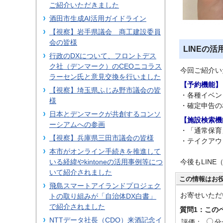
ご紹介いただきました
酒田市生成AI活用ガイドライン
【視察】岩手県議会 商工建設委員
会の皆様
LINEの活
行政のDXについて、フロントデス
ク社（デンマーク）のCEOニコラス
今回ご紹介い
ラーセン氏と意見交換を行いました
【予約機能】
【視察】埼玉県ふじみ野市議会の皆
・各種イベン
様
・確定申告の
日本とデンマークが共創するコンソ
【施設検索機
ーシアムへの参画
・「通常保育
【視察】兵庫県三田市議会の皆様
・テイクアウ
本市がオンライン手続きを推進して
今後もLIN
いる経緯やkintoneの活用事例等につ
いて紹介されました
この情報はお
飛島スマートアイランドプロジェク
お寄せいただ
トの取り組みが「自治体DX白書」
で紹介されました
質問1：この
NTTデータ社長（CDO）来酒記念イ
評価：
分