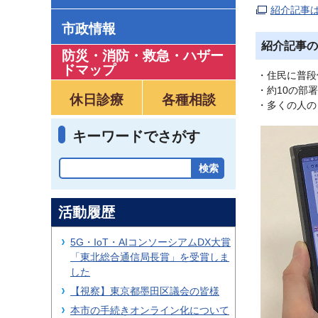
紹介記事
市政情報
紹介記事の
防災・消防・救急
・
ハザー
ドマップ
・住民に普段
・約10の部
休日診療
各種相談
・多くの人の
キーワードでさがす
活動履歴
5G・IoT・AIコンソーシアムDX大賞
「東北総合通信局長賞」を受賞しま
した
【視察】東京都墨田区議会の皆様
本市の手続きオンライン化について