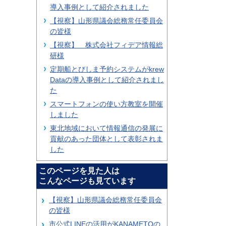
導入事例として紹介されました
【視察】山形県議会総務常任委員会
の皆様
【視察】 株式会社フィデア情報総
研様
定期船とびしま予約システムがkrew
Dataの導入事例として紹介されまし
た
スマートフォンの使い方教室を開催
しました
東北地域において情報通信の発展に
貢献のあった団体として表彰されま
した
このページを見た人は
こんなページも見ています
【視察】山形県議会総務常任委員会
の皆様
市公式LINEの活用がKANAMETOの