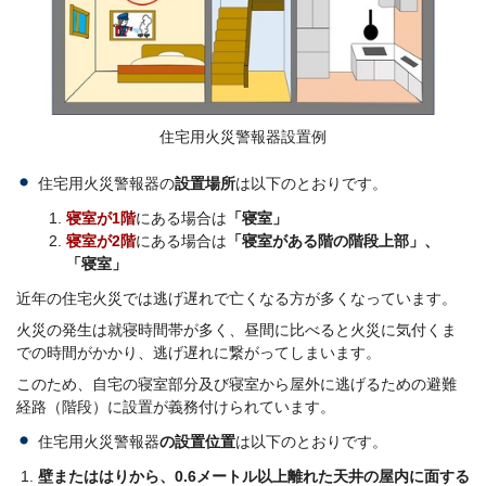
住宅用火災警報器設置例
住宅用火災警報器の
設置場所
は以下のとおりです。
寝室が1階
にある場合は
「寝室」
寝室が2階
にある場合は
「寝室がある階の階段上部」、
「寝室」
近年の住宅火災では逃げ遅れで亡くなる方が多くなっています。
火災の発生は就寝時間帯が多く、昼間に比べると火災に気付くま
での時間がかかり、逃げ遅れに繋がってしまいます。
このため、自宅の寝室部分及び寝室から屋外に逃げるための避難
経路（階段）に設置が義務付けられています。
住宅用火災警報器
の設置位置
は以下のとおりです。
壁またははりから、0.6メートル以上離れた天井の屋内に面する