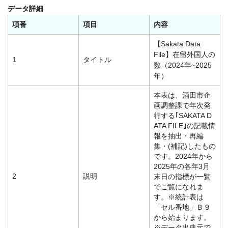
データ詳細
項番
項目
内容
【Sakata Data
File】在留外国人の
1
タイトル
数（2024年~2025
年）
本表は、酒田市企
画調整課で年次発
行する｢SAKATA D
ATA FILE｣の記載情
報を抽出・再編
集・(補記)したもの
です。2024年から
2025年の各年3月
2
説明
末日の指標が一覧
でご覧になれま
す。※統計表は
「セル番地」Ｂ９
から始まります。
※データ出典元で