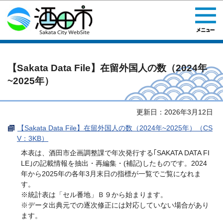
このページの本文へ移動
【Sakata Data File】在留外国人の数（2024年
~2025年）
更新日：2026年3月12日
【Sakata Data File】在留外国人の数（2024年~2025年）（CS
V：3KB）
本表は、酒田市企画調整課で年次発行する｢SAKATA DATA FI
LE｣の記載情報を抽出・再編集・(補記)したものです。2024
年から2025年の各年3月末日の指標が一覧でご覧になれま
す。
※統計表は「セル番地」Ｂ９から始まります。
※データ出典元での逐次修正には対応していない場合があり
ます。