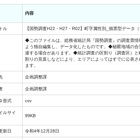
内容
トル
【国勢調査H22・H27・R02】町字属性別_個票型データ
◆このファイルは、総務省統計局『国勢調査』の調査票情
よう独自編集し、データ化したものです。◆秘匿地域の合
違する場合があります。◆統計調査の区割り（調査区）と
割りの見直しなどにより、エリアによってはすでに公表さ
ます。
先
企画調整課
者
企画調整課
タ形式
csv
イルサイ
99KB
更新日
令和4年12月28日