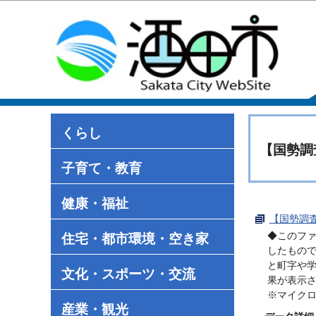
くらし
【国勢調
子育て・教育
健康・福祉
【国勢調査
◆このフ
住宅・都市環境・空き家
したもの
と町字や
文化・スポーツ・交流
果が表示
※マイク
産業・観光