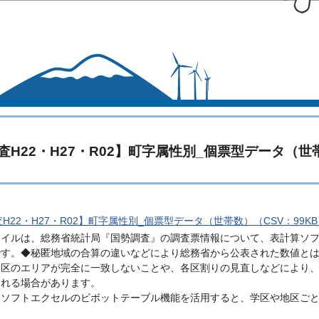
このページの本文へ移動
査H22・H27・R02】町字属性別_個票型データ（世
H22・H27・R02】町字属性別_個票型データ（世帯数）（CSV：99K
ァイルは、総務省統計局『国勢調査』の調査票情報について、表計算ソ
です。◆秘匿地域の合算の違いなどにより総務省から公表された数値と
学区のエリアが完全に一致しないことや、各区割りの見直しなどにより
される場合があります。
ロソフトエクセルのビボットテーブル機能を活用すると、学区や地区ご