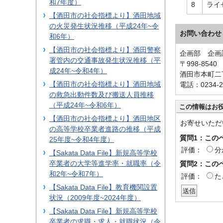
和7年度）
8
ライ
【酒田市の社会指標より】酒田地域
の火災発生状況推移（平成24年~令
お問い合わせ
和6年）
【酒田市の社会指標より】酒田警察
企画部 企画
署管内の交通事故発生状況推移（平
〒998-8540
成24年~令和4年）
酒田市本町二丁
【酒田市の社会指標より】酒田地域
電話：0234-2
の救急出動件数及び搬送人員推移
（平成24年~令和6年）
この情報はお
【酒田市の社会指標より】酒田地区
お寄せいただ
の高等学校卒業者進路の推移（平成
質問1：この
25年度~令和4年度）
評価：
分
【Sakata Data File】新規高等学校
卒業者の大学等進学率・就職率（令
質問2：この
和2年~令和7年）
評価：
た
【Sakata Data File】教育機関設置
状況（2009年度~2024年度）
【Sakata Data File】新規高等学校
卒業者の求職・求人・就職状況（令