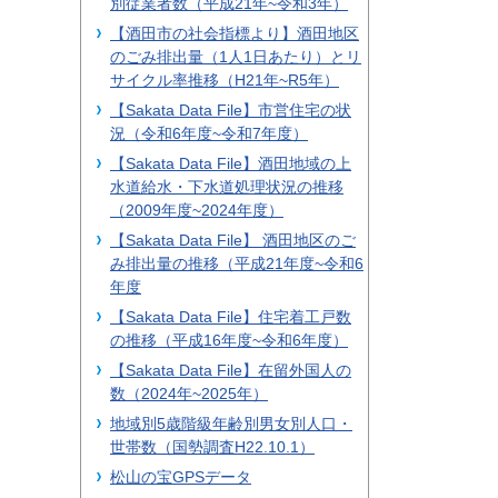
別従業者数（平成21年~令和3年）
【酒田市の社会指標より】酒田地区
のごみ排出量（1人1日あたり）とリ
サイクル率推移（H21年~R5年）
【Sakata Data File】市営住宅の状
況（令和6年度~令和7年度）
【Sakata Data File】酒田地域の上
水道給水・下水道処理状況の推移
（2009年度~2024年度）
【Sakata Data File】 酒田地区のご
み排出量の推移（平成21年度~令和6
年度
【Sakata Data File】住宅着工戸数
の推移（平成16年度~令和6年度）
【Sakata Data File】在留外国人の
数（2024年~2025年）
地域別5歳階級年齢別男女別人口・
世帯数（国勢調査H22.10.1）
松山の宝GPSデータ