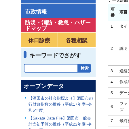
データ詳細
項
市政情報
項目
番
防災・消防・救急
・
ハザー
1
タイ
ドマップ
休日診療
各種相談
2
説明
キーワードでさがす
3
連絡
4
作成
オープンデータ
5
デー
【酒田市の社会指標より】酒田市の
ファ
行財政指数の推移（平成17年度~令
6
ズ
和5年度）
【Sakata Data File】酒田市一般会
7
最終
計当初予算の推移（平成22年度~令