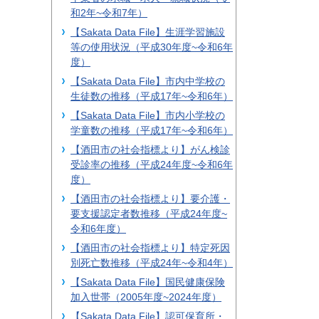
和2年~令和7年）
【Sakata Data File】生涯学習施設
等の使用状況（平成30年度~令和6年
度）
【Sakata Data File】市内中学校の
生徒数の推移（平成17年~令和6年）
【Sakata Data File】市内小学校の
学童数の推移（平成17年~令和6年）
【酒田市の社会指標より】がん検診
受診率の推移（平成24年度~令和6年
度）
【酒田市の社会指標より】要介護・
要支援認定者数推移（平成24年度~
令和6年度）
【酒田市の社会指標より】特定死因
別死亡数推移（平成24年~令和4年）
【Sakata Data File】国民健康保険
加入世帯（2005年度~2024年度）
【Sakata Data File】認可保育所・