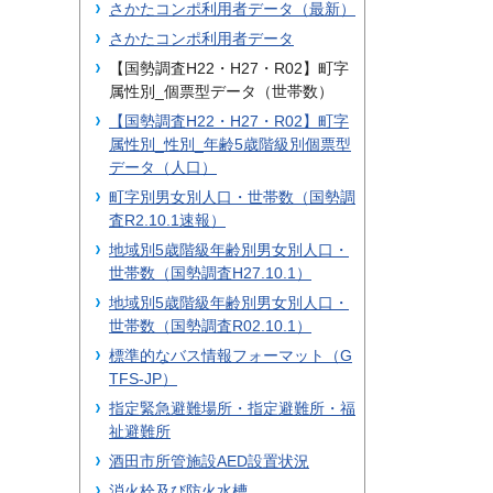
さかたコンポ利用者データ（最新）
さかたコンポ利用者データ
【国勢調査H22・H27・R02】町字
属性別_個票型データ（世帯数）
【国勢調査H22・H27・R02】町字
属性別_性別_年齢5歳階級別個票型
データ（人口）
町字別男女別人口・世帯数（国勢調
査R2.10.1速報）
地域別5歳階級年齢別男女別人口・
世帯数（国勢調査H27.10.1）
地域別5歳階級年齢別男女別人口・
世帯数（国勢調査R02.10.1）
標準的なバス情報フォーマット（G
TFS-JP）
指定緊急避難場所・指定避難所・福
祉避難所
酒田市所管施設AED設置状況
消火栓及び防火水槽