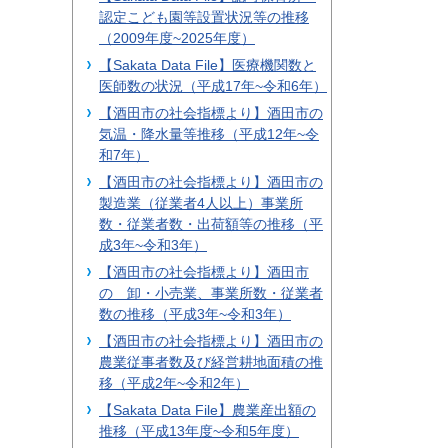
認定こども園等設置状況等の推移
（2009年度~2025年度）
【Sakata Data File】医療機関数と
医師数の状況（平成17年~令和6年）
【酒田市の社会指標より】酒田市の
気温・降水量等推移（平成12年~令
和7年）
【酒田市の社会指標より】酒田市の
製造業（従業者4人以上）事業所
数・従業者数・出荷額等の推移（平
成3年~令和3年）
【酒田市の社会指標より】酒田市
の 卸・小売業、事業所数・従業者
数の推移（平成3年~令和3年）
【酒田市の社会指標より】酒田市の
農業従事者数及び経営耕地面積の推
移（平成2年~令和2年）
【Sakata Data File】農業産出額の
推移（平成13年度~令和5年度）