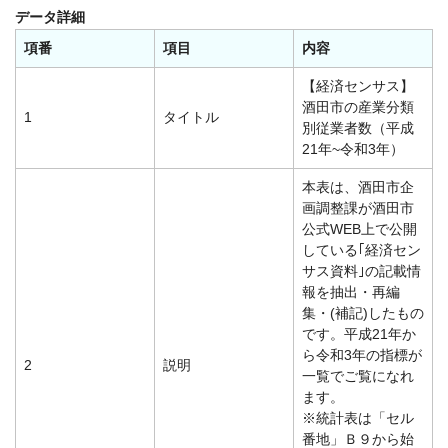
データ詳細
項番
項目
内容
【経済センサス】
酒田市の産業分類
1
タイトル
別従業者数（平成
21年~令和3年）
本表は、酒田市企
画調整課が酒田市
公式WEB上で公開
している｢経済セン
サス資料｣の記載情
報を抽出・再編
集・(補記)したもの
です。平成21年か
ら令和3年の指標が
2
説明
一覧でご覧になれ
ます。
※統計表は「セル
番地」Ｂ９から始