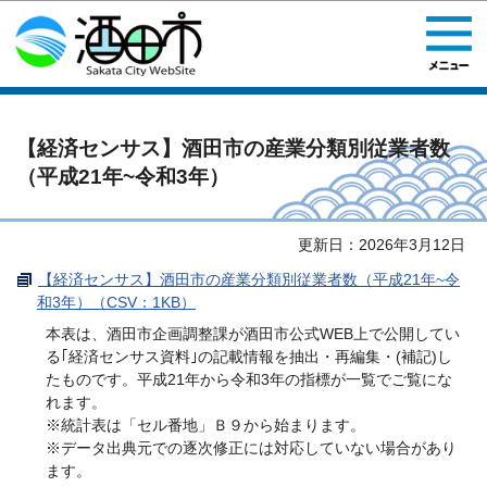
このページの本文へ移動
【経済センサス】酒田市の産業分類別従業者数
（平成21年~令和3年）
更新日：2026年3月12日
【経済センサス】酒田市の産業分類別従業者数（平成21年~令
和3年）（CSV：1KB）
本表は、酒田市企画調整課が酒田市公式WEB上で公開してい
る｢経済センサス資料｣の記載情報を抽出・再編集・(補記)し
たものです。平成21年から令和3年の指標が一覧でご覧にな
れます。
※統計表は「セル番地」Ｂ９から始まります。
※データ出典元での逐次修正には対応していない場合があり
ます。