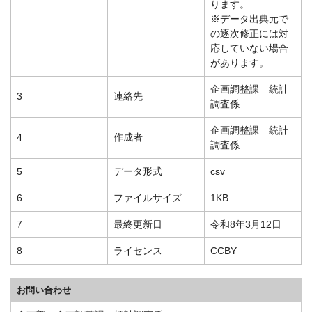
ります。
※データ出典元で
の逐次修正には対
応していない場合
があります。
企画調整課 統計
3
連絡先
調査係
企画調整課 統計
4
作成者
調査係
5
データ形式
csv
6
ファイルサイズ
1KB
7
最終更新日
令和8年3月12日
8
ライセンス
CCBY
お問い合わせ