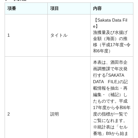
項番
項目
内容
【Sakata Data Fil
e】
漁獲量及び水揚げ
1
タイトル
金額（海面）の推
移（平成17年度~令
和6年度）
本表は、酒田市企
画調整課で年次発
行する｢SAKATA
DATA FILE｣の記
載情報を抽出・再
編集・（補記）し
たものです。平成
17年度から令和6年
2
説明
度の指標が一覧で
ご覧になれます。
※統計表は「セル
番地」B9から始ま