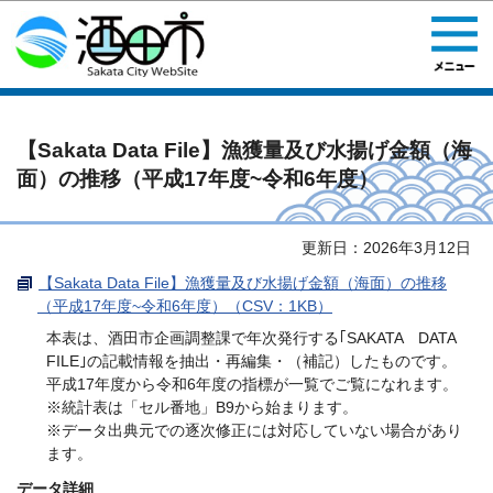
このページの本文へ移動
【Sakata Data File】漁獲量及び水揚げ金額（海
面）の推移（平成17年度~令和6年度）
更新日：2026年3月12日
【Sakata Data File】漁獲量及び水揚げ金額（海面）の推移
（平成17年度~令和6年度）（CSV：1KB）
本表は、酒田市企画調整課で年次発行する｢SAKATA DATA
FILE｣の記載情報を抽出・再編集・（補記）したものです。
平成17年度から令和6年度の指標が一覧でご覧になれます。
※統計表は「セル番地」B9から始まります。
※データ出典元での逐次修正には対応していない場合があり
ます。
データ詳細