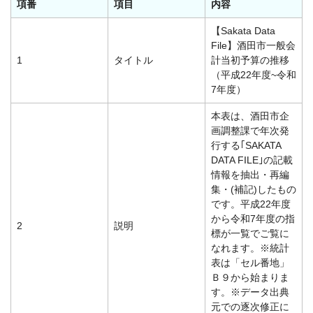
項番
項目
内容
【Sakata Data
File】酒田市一般会
1
タイトル
計当初予算の推移
（平成22年度~令和
7年度）
本表は、酒田市企
画調整課で年次発
行する｢SAKATA
DATA FILE｣の記載
情報を抽出・再編
集・(補記)したもの
です。平成22年度
から令和7年度の指
2
説明
標が一覧でご覧に
なれます。※統計
表は「セル番地」
Ｂ９から始まりま
す。※データ出典
元での逐次修正に