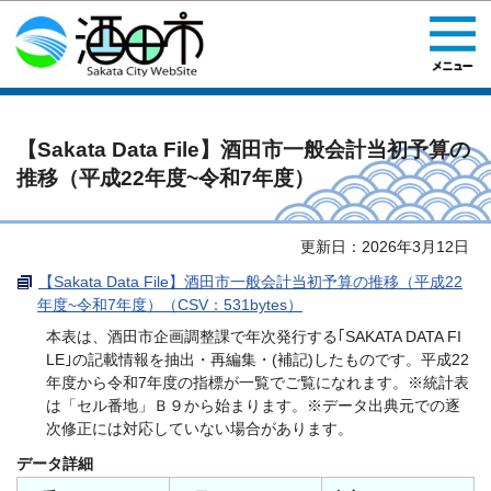
このページの本文へ移動
【Sakata Data File】酒田市一般会計当初予算の
推移（平成22年度~令和7年度）
更新日：2026年3月12日
【Sakata Data File】酒田市一般会計当初予算の推移（平成22
年度~令和7年度）（CSV：531bytes）
本表は、酒田市企画調整課で年次発行する｢SAKATA DATA FI
LE｣の記載情報を抽出・再編集・(補記)したものです。平成22
年度から令和7年度の指標が一覧でご覧になれます。※統計表
は「セル番地」Ｂ９から始まります。※データ出典元での逐
次修正には対応していない場合があります。
データ詳細