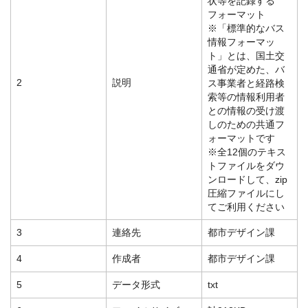
状等を記録する
フォーマット
※「標準的なバス
情報フォーマッ
ト」とは、国土交
通省が定めた、バ
2
説明
ス事業者と経路検
索等の情報利用者
との情報の受け渡
しのための共通フ
ォーマットです
※全12個のテキス
トファイルをダウ
ンロードして、zip
圧縮ファイルにし
てご利用ください
3
連絡先
都市デザイン課
4
作成者
都市デザイン課
5
データ形式
txt