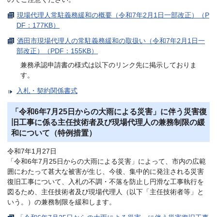
現場代理人常駐義務緩和の概要（令和7年2月1日一部改正）（P
DF：177KB）
酒田市現場代理人の常駐義務緩和の取扱い（令和7年2月1日一
部改正）（PDF：155KB）
兼務承認申請書の様式は以下のリンク先に掲示しておりま
す。
入札・契約関係書式
「令和6年7月25日からの大雨による災害」に伴う災害復
旧工事に係る主任技術者及び現場代理人の兼務制限の緩
和について（特例措置）
令和7年1月27日
「令和6年7月25日からの大雨による災害」によって、市内の広範
囲にわたって甚大な被害が生じ、今後、集中的に発注される災害
復旧工事について、入札の不調・不落を防止し円滑な工事執行を
図るため、主任技術者及び現場代理人（以下「主任技術者等」と
いう。）の兼務制限を緩和します。