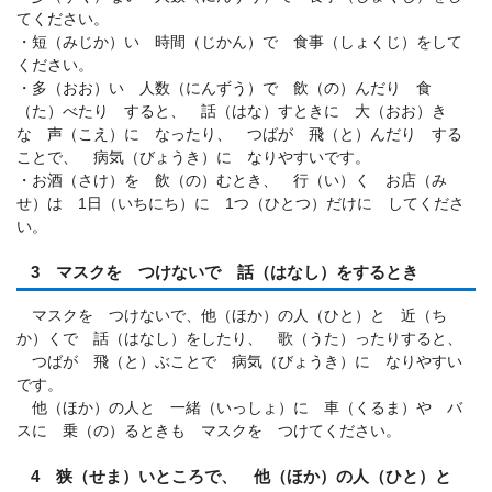
てください。
・短（みじか）い 時間（じかん）で 食事（しょくじ）をして
ください。
・多（おお）い 人数（にんずう）で 飲（の）んだり 食
（た）べたり すると、 話（はな）すときに 大（おお）き
な 声（こえ）に なったり、 つばが 飛（と）んだり する
ことで、 病気（びょうき）に なりやすいです。
・お酒（さけ）を 飲（の）むとき、 行（い）く お店（み
せ）は 1日（いちにち）に 1つ（ひとつ）だけに してくださ
い。
3 マスクを つけないで 話（はなし）をするとき
マスクを つけないで、他（ほか）の人（ひと）と 近（ち
か）くで 話（はなし）をしたり、 歌（うた）ったりすると、
つばが 飛（と）ぶことで 病気（びょうき）に なりやすい
です。
他（ほか）の人と 一緒（いっしょ）に 車（くるま）や バ
スに 乗（の）るときも マスクを つけてください。
4 狭（せま）いところで、 他（ほか）の人（ひと）と