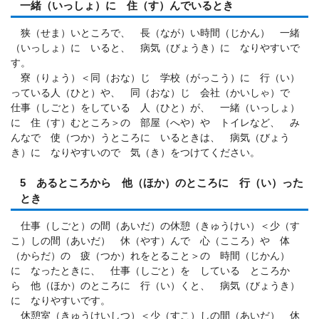
一緒（いっしょ）に 住（す）んでいるとき
狭（せま）いところで、 長（なが）い時間（じかん） 一緒
（いっしょ）に いると、 病気（びょうき）に なりやすいで
す。
寮（りょう）＜同（おな）じ 学校（がっこう）に 行（い）
っている人（ひと）や、 同（おな）じ 会社（かいしゃ）で
仕事（しごと）をしている 人（ひと）が、 一緒（いっしょ）
に 住（す）むところ＞の 部屋（へや）や トイレなど、 み
んなで 使（つか）うところに いるときは、 病気（びょう
き）に なりやすいので 気（き）をつけてください。
5 あるところから 他（ほか）のところに 行（い）った
とき
仕事（しごと）の間（あいだ）の休憩（きゅうけい）＜少（す
こ）しの間（あいだ） 休（やす）んで 心（こころ）や 体
（からだ）の 疲（つか）れをとること＞の 時間（じかん）
に なったときに、 仕事（しごと）を している ところか
ら 他（ほか）のところに 行（い）くと、 病気（びょうき）
に なりやすいです。
休憩室（きゅうけいしつ）＜少（すこ）しの間（あいだ） 休