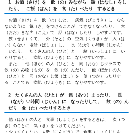
1 お酒（さけ）を 飲（の）みながら 話（はなし）をし
たり、 ご飯（はん）を 食（た）べたり するとき
お酒（さけ）を 飲（の）むと、 病気（びょうき）に なら
ないように 気（き）をつけることが できなくなったり、 大
（おお）きな声（こえ）で 話（はな）したり しやすいです。
狭（せま）くて、 外（そと）の 空気（くうき）が 入（は
い）らない 場所（ばしょ）に、 長（なが）い時間（じかん）
いたり、 たくさんの人（ひと）と 一緒（いっしょ）に い
たりすると、 病気（びょうき）に なりやすいです。
また、 他（ほか）の人（ひと）と 同（おな）じグラスで
飲（の）み物（もの）を 飲（の）んだり、 他（ほか）の人
（ひと）と 同（おな）じ箸（はし）を 使（つか）ったりす
る ことでも 病気（びょうき）に なりやすいです。
2 たくさんの人（ひと）が 集（あつ）まったり、 長
（なが）い時間（じかん）に なったりして、 飲（の）ん
だり 食（た）べたりするとき
他（ほか）の人と 食事（しょくじ）をするときは、 次（つ
ぎ）のことに 気（き）をつけてください。
・少（すく）ない 人数（にんずう）で 食事（しょくじ）をし