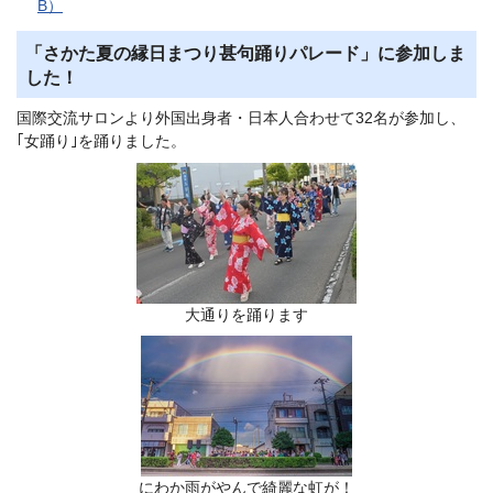
B）
「さかた夏の縁日まつり甚句踊りパレード」に参加しま
した！
国際交流サロンより外国出身者・日本人合わせて32名が参加し、
｢女踊り｣を踊りました。
大通りを踊ります
にわか雨がやんで綺麗な虹が！