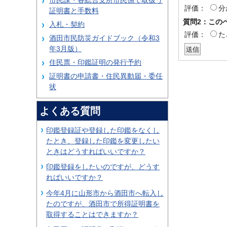
市民課・各総合支所市民係で取扱う
評価：
分
証明書と手数料
質問2：この
入札・契約
評価：
た
酒田市民防災ガイドブック（令和3
年3月版）
住民票・印鑑証明の発行予約
証明書の申請書・住民異動届・委任
状
よくある質問
印鑑登録証や登録した印鑑をなくし
たとき、登録した印鑑を変更したい
ときはどうすればいいですか？
印鑑登録をしたいのですが、どうす
ればいいですか？
今年4月に山形市から酒田市へ転入し
たのですが、酒田市で所得証明書を
取得することはできますか？