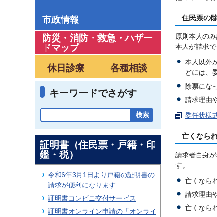
住民票の
市政情報
原則本人のみ
防災・消防・救急
・
ハザー
ドマップ
本人が請求で
本人以外
休日診療
各種相談
どには、
除票にな
キーワードでさがす
請求理由
委任状様式
亡くなら
証明書（住民票・戸籍・印
鑑・税）
請求者自身が
す。
令和6年3月1日より戸籍の証明書の
亡くなら
請求が便利になります
請求理由
証明書コンビニ交付サービス
亡くなら
証明書オンライン申請の「オンライ