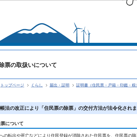
このページの本文へ移動
除票の取扱いについて
トップページ
くらし
届出・証明
証明書（住民票・戸籍・印鑑・税
帳法の改正により「住民票の除票」の交付方法が法令化されま
除票について
への転出や死亡などにより住民登録が消除された住民票を、住民票の除