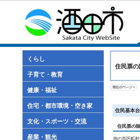
くらし
住民票の
子育て・教育
健康・福祉
住宅・都市環境・空き家
住民基本台
文化・スポーツ・交流
住民票の
産業・観光
他の市区町村