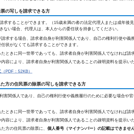
除票の写しを請求できる方
請求することができます。（15歳未満の者の法定代理人または成年後
きない場合、代理人は、本人からの委任状を持参してください。
が請求する場合、請求者自身が利害関係人であり、自己の権利行使や義
委任状がなくても請求することができます。
ったときに同一世帯であっても、請求者自身が利害関係人でなければ請
や内容により、請求者自身が利害関係人であることの疎明資料を提示い
（PDF：52KB）
れた方の住民票の除票の写しを請求できる方
利害関係人であり、自己の権利行使や義務履行のために必要な場合や官
れたときに同一世帯であっても、請求者自身が利害関係人でなければ請
や内容により、請求者自身が利害関係人であることの疎明資料を提示い
れた方の住民票の除票に、
個人番号（マイナンバー）の記載はできませ