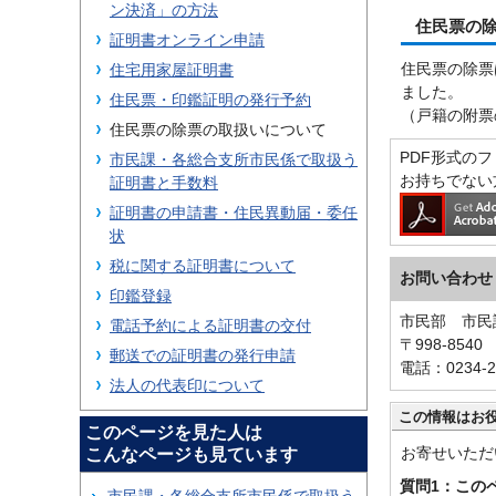
ン決済」の方法
住民票の
証明書オンライン申請
住民票の除票
住宅用家屋証明書
ました。
住民票・印鑑証明の発行予約
（戸籍の附票
住民票の除票の取扱いについて
PDF形式のファ
市民課・各総合支所市民係で取扱う
お持ちでない
証明書と手数料
証明書の申請書・住民異動届・委任
状
税に関する証明書について
お問い合わせ
印鑑登録
市民部 市民
電話予約による証明書の交付
〒998-854
郵送での証明書の発行申請
電話：0234-2
法人の代表印について
この情報はお
このページを見た人は
お寄せいただ
こんなページも見ています
質問1：この