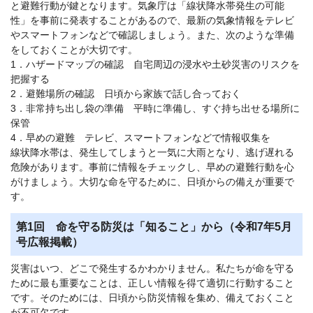
と避難行動が鍵となります。気象庁は「線状降水帯発生の可能
性」を事前に発表することがあるので、最新の気象情報をテレビ
やスマートフォンなどで確認しましょう。また、次のような準備
をしておくことが大切です。
1．ハザードマップの確認 自宅周辺の浸水や土砂災害のリスクを
把握する
2．避難場所の確認 日頃から家族で話し合っておく
3．非常持ち出し袋の準備 平時に準備し、すぐ持ち出せる場所に
保管
4．早めの避難 テレビ、スマートフォンなどで情報収集を
線状降水帯は、発生してしまうと一気に大雨となり、逃げ遅れる
危険があります。事前に情報をチェックし、早めの避難行動を心
がけましょう。大切な命を守るために、日頃からの備えが重要で
す。
第1回 命を守る防災は「知ること」から（令和7年5月
号広報掲載）
災害はいつ、どこで発生するかわかりません。私たちが命を守る
ために最も重要なことは、正しい情報を得て適切に行動すること
です。そのためには、日頃から防災情報を集め、備えておくこと
が不可欠です。