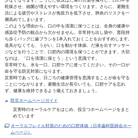
少なくなります。こうした状況はだ液の分泌を減らし、口の中を
乾燥させ、細菌が増えやすい環境をつくります。さらに、避難生
活による疲労やストレスが免疫力を低下させ、肺炎のリスクを一
層高めてしまいます。
このような理由から、口の中を清潔に保つことは、全身の健康や
感染症予防の観点から欠かせません。非常持ち出し袋や、普段持
ち歩くバッグに歯ブラシを1本入れておくことをおすすめします。
道具がなくても、うがい、口を動かす体操、だ液を出すマッサー
ジなどを行うことで、口腔内の環境を保つことができます。大切
なのは、「口を清潔に保とう」という意識です。
非常時でも、水を一口、口腔ケアに使ってください。その一口が
命を守る防災対策になります。
災害時であっても、日ごろの健康管理を意識することが命を守る
ことにつながります。避難生活が長引いても、口腔ケアを忘れ
ず、健康を維持できるよう備えておきましょう。
防災ホームページガイド
災害時のオーラルケアをはじめ、役立つホームページをまと
めています
オーラルフレイル対策のための口腔体操（日本歯科医師会ホー
ムページ）