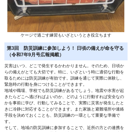
ケージで過ごす練習もいざというとき役立ちます
第3回 防災訓練に参加しよう！ 日頃の備えが命を守る
（令和7年9月号広報掲載）
災害はいつ、どこで発生するかわかりません。そのため、日頃か
らの備えがとても大切です。特に、いざという時に適切な行動を
取るためには防災訓練が有効です。訓練を通じて実際に体験し、
緊急時の行動を身につけることができます。
地域や職場、学校でも防災訓練があるでしょう。地震や水害が起
きたらどこへ逃げればよいのか、どのように行動すれば安全なの
かを事前に学び、行動してみることで、実際に災害が発生したと
きに冷静に対応することができます。また家族と避難場所や連絡
手段を決めておくことも、防災訓練の一環として重要な準備で
す。
そして、地域の防災訓練に参加することで、近所の方との連携を