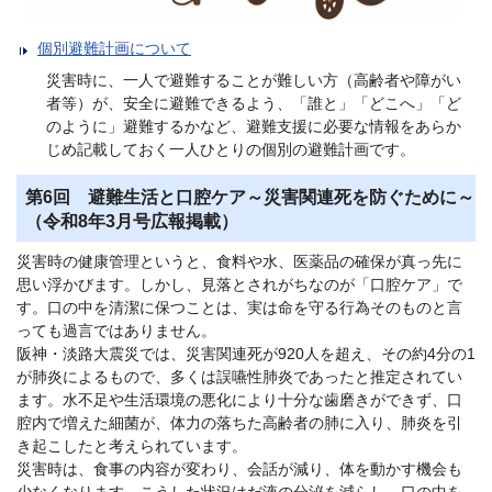
個別避難計画について
災害時に、一人で避難することが難しい方（高齢者や障がい
者等）が、安全に避難できるよう、「誰と」「どこへ」「ど
のように」避難するかなど、避難支援に必要な情報をあらか
じめ記載しておく一人ひとりの個別の避難計画です。
第6回 避難生活と口腔ケア～災害関連死を防ぐために～
（令和8年3月号広報掲載）
災害時の健康管理というと、食料や水、医薬品の確保が真っ先に
思い浮かびます。しかし、見落とされがちなのが「口腔ケア」で
す。口の中を清潔に保つことは、実は命を守る行為そのものと言
っても過言ではありません。
阪神・淡路大震災では、災害関連死が920人を超え、その約4分の1
が肺炎によるもので、多くは誤嚥性肺炎であったと推定されてい
ます。水不足や生活環境の悪化により十分な歯磨きができず、口
腔内で増えた細菌が、体力の落ちた高齢者の肺に入り、肺炎を引
き起こしたと考えられています。
災害時は、食事の内容が変わり、会話が減り、体を動かす機会も