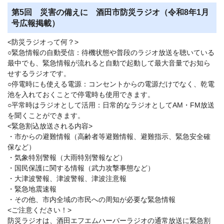
第5回 災害の備えに 酒田市防災ラジオ（令和8年1月
号広報掲載）
<防災ラジオって何？>
○緊急情報の自動受信：待機状態や普段のラジオ放送を聴いている
最中でも、緊急情報が流れると自動で起動して最大音量でお知ら
せするラジオです。
○停電時にも使える電源：コンセントからの電源だけでなく、乾電
池を入れておくことで停電時も使用できます。
○平常時はラジオとして活用：日常的なラジオとしてAM・FM放送
を聞くことができます。
<緊急割込放送される内容>
・市からの避難情報（高齢者等避難情報、避難指示、緊急安全確
保など）
・気象特別警報（大雨特別警報など）
・国民保護に関する情報（武力攻撃事態など）
・大津波警報、津波警報、津波注意報
・緊急地震速報
・その他、市内全域の市民への周知が必要な緊急情報
<ご注意ください！>
防災ラジオは、酒田エフエムハーバーラジオの通常放送に緊急割