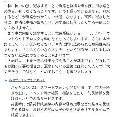
す。
特に怖いのは、冠水することで道路と側溝や田んぼ、用水路と
の境目が見えなくなることです。いつも通っている道でも、冠水
するとどこが道路か分からない状態になります。実際に冠水した
時に、側溝に車輪が落ちたり、用水路に転落したりする事故は少
なくありません。
また車の内部が浸水すると、電気系統がショートし、パワーウ
ィンドウやドアロックは動かなくなってしまいます。さらに水圧
によってドアが開かなくなり、車内に閉じ込められる危険性も高
まります。「このくらいなら大丈夫」という判断が、取り返しの
つかない結果につながることもあります。
大雨時は、不要不急の外出を控えることが基本です。どうして
も移動が必要な場合は、冠水している道路には決して入らず「大
丈夫そう」ではなく「やめておこう」を選びましょう
さかたコンポについて
さかたコンポは、スマートフォンなどを利用して、市の手続
きや窓口、イベント等の確認・相談をしたり、防災情報を受
け取ったりできるサービスです。
災害時には防災行政無線の内容や避難指示などの発令を受信
できるほか、避難所の開設状況や空き状況をリアルタイムで
確認できます。