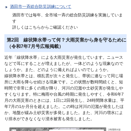
酒田市一斉総合防災訓練について
酒田市では毎年、全市域一斉の総合防災訓練を実施していま
す
詳しくはこちらからご確認ください
第2回 線状降水帯って何？大雨災害から身を守るために
（令和7年7月号広報掲載）
近年「線状降水帯」による大雨災害が発生しています。ニュース
などで耳にすることが増えましたが、一体どのような現象なので
しょうか。また、どのように備えればよいのでしょうか。
線状降水帯とは、積乱雲が次々と発生し、帯状に連なって同じ場
所に大雨を降らせ続ける現象です。この状態が数時間続くと、短
時間で非常に多くの雨が降り、河川の氾濫や土砂災害が発生しや
すくなります。特に梅雨や台風の時期に発生しやすく、令和6年7
月の大雨災害のときには、1日に2回発生し、24時間降水量は、平
年7月の1か月分を超えました。この時は河川の氾濫が発生したほ
か、地盤が緩み土砂災害が多発しました。また、河川の増水によ
り排水ができなくなり浸水被害も発生しました。