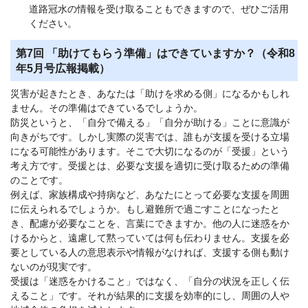
道路冠水の情報を受け取ることもできますので、ぜひご活用
ください。
第7回 「助けてもらう準備」はできていますか？（令和8
年5月号広報掲載）
災害が起きたとき、あなたは「助けを求める側」になるかもしれ
ません。その準備はできているでしょうか。
防災というと、「自分で備える」「自分が助ける」ことに意識が
向きがちです。しかし実際の災害では、誰もが支援を受ける立場
になる可能性があります。そこで大切になるのが「受援」という
考え方です。受援とは、必要な支援を適切に受け取るための準備
のことです。
例えば、家族構成や持病など、あなたにとって必要な支援を周囲
に伝えられるでしょうか。もし避難所で過ごすことになったと
き、配慮が必要なことを、言葉にできますか。他の人に迷惑をか
けるからと、遠慮して黙っていては何も伝わりません。支援を必
要としている人の意思表示や情報がなければ、支援する側も動け
ないのが現実です。
受援は「迷惑をかけること」ではなく、「自分の状況を正しく伝
えること」です。それが結果的に支援を効率的にし、周囲の人や