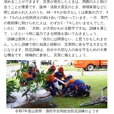
深めることができます。災害が発生したときは、周囲の人と助け
合うことが重要です。阪神・淡路大震災のとき、倒壊家屋などに
閉じ込められた人のうち、66・8％が自力もしくは家族の力で、3
0・7％の人が住民同士の助け合いで助かっています。一方、専門
の救助隊に助けられた人は、わずか1・7％しかいませんでした。
いかに「自助」「共助」が大切かわかる数字ですね。訓練を通じ
て、いざという時に協力できる関係を築いておきましょう。
「訓練は面倒くさい」「自分には関係ない」と思うかもしれませ
ん。しかし訓練で得た知識と経験が、災害時に命を守る大きな力
になります。防災訓練は、自分や大切な人の命を守るための大事
な機会です。積極的に参加し、災害に備えましょう。
令和7年度山形県・酒田市合同総合防災訓練のようす