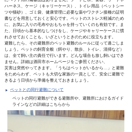
ハーネス、ケージ（キャリーケース）、トイレ用品（ペットシー
ツや猫砂）、ゴミ袋、健康管理に必要な薬やワクチン接種の証明
書などを用意しておくと安心です。ペットのストレス軽減のため
に、お気に入りの毛布やおもちゃを持っていくのも有効です。ま
た、日頃から基本的なしつけをし、ケージやキャリーケースに慣
れさせておくことも、いざというときのために役立ちます。
避難したら、その避難所のペット避難のルールに従って過ごしま
しょう。ペットの飼育全般（餌やり、散歩、トイレ、清掃など）
は、全て飼い主の責任で行います。どんな場合も放し飼いはでき
ません。詳細は酒田市ホームページをご参照ください、
災害は突然やってきます。「うちはペットがいるから…」と避難
をためらわず、ペットも大切な家族の一員として、安全に避難で
きるよう日頃から準備を整えておきましょう。
ペットとの同行避難について
ペットの同行避難ができる避難所や、避難所におけるガイド
ラインなどの詳細はこちらから