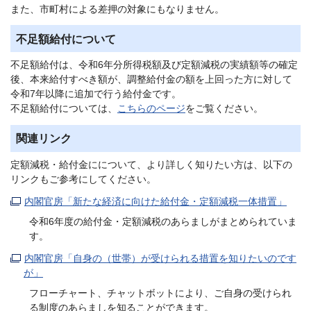
また、市町村による差押の対象にもなりません。
不足額給付について
不足額給付は、令和6年分所得税額及び定額減税の実績額等の確定
後、本来給付すべき額が、調整給付金の額を上回った方に対して
令和7年以降に追加で行う給付金です。
不足額給付については、
こちらのページ
をご覧ください。
関連リンク
定額減税・給付金にについて、より詳しく知りたい方は、以下の
リンクもご参考にしてください。
内閣官房「新たな経済に向けた給付金・定額減税一体措置」
令和6年度の給付金・定額減税のあらましがまとめられていま
す。
内閣官房「自身の（世帯）が受けられる措置を知りたいのです
が」
フローチャート、チャットボットにより、ご自身の受けられ
る制度のあらましを知ることができます。