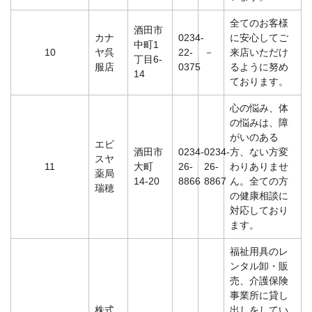
全てのお客様
酒田市
カナ
0234-
に安心してご
中町1
10
ヤ呉
22-
－
来店いただけ
丁目6-
服店
0375
るように努め
14
ております。
心の悩み、体
の悩みは、障
がいのある
エビ
酒田市
0234-
0234-
方、ない方変
スヤ
11
大町
26-
26-
わりありませ
薬局
14-20
8866
8867
ん。全ての方
瑞穂
の健康相談に
対応しており
ます。
福祉用具のレ
ンタル卸・販
売、介護保険
事業所に貸し
株式
出しをしてい