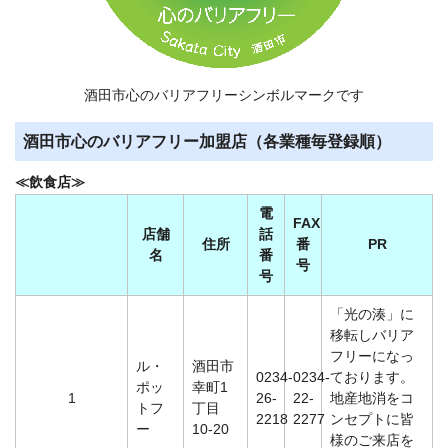
酒田市心のバリアフリーシンボルマークです
酒田市心のバリアフリー加盟店（各業種毎登録順）
≪飲食店≫
電
FAX
店舗
話
住所
番
PR
名
番
号
号
「光の湊」に
移転しバリア
フリーになっ
ル・
酒田市
0234-
0234-
ております。
ポッ
幸町1
1
26-
22-
地産地消をコ
トフ
丁目
2218
2277
ンセプトに皆
ー
10-20
様のご来店を