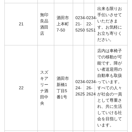
出来る限りお
無印
手伝いさせて
酒田市
0234-
0234-
良品
いただきま
21
上本町
21-
22-
酒田
す。お気軽に
7-50
5250
5251
店
お立ち寄りく
ださい。
店内は車椅子
での移動が可
能です。障が
い者送迎用の
スズ
自動車も取扱
キア
酒田市
0234-
0234-
っています。
リー
新橋1
22
24-
26-
すべての人々
ナ酒
丁目5
2625
2624
が社会の一員
田中
番1号
として尊重さ
央
れ、共に生活
していける社
会を目指して
います。