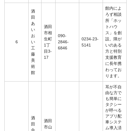
館内によ
酒
ろず相談
田
所「ホッ
あ
酒田
トハウ
い
市相
ス」を創
お
090-
生町
0234-23-
設。障が
6
い
2846-
1丁
5141
いのある
工
6846
目3-
方と特別
藤
17
支援教育
美
に長年携
術
わってお
館
ります。
耳が不自
由な方で
も簡単に
タクシー
が呼べる
アプリ配
酒
酒田
車システ
田
市山
ム導入済
合