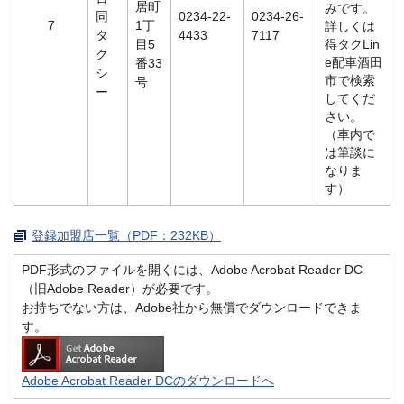
居町
みです。
同
0234-22-
0234-26-
7
1丁
詳しくは
タ
4433
7117
目5
得タクLin
ク
e配車酒田
番33
シ
市で検索
号
ー
してくだ
さい。
（車内で
は筆談に
なりま
す）
登録加盟店一覧（PDF：232KB）
PDF形式のファイルを開くには、Adobe Acrobat Reader DC
（旧Adobe Reader）が必要です。
お持ちでない方は、Adobe社から無償でダウンロードできま
す。
Adobe Acrobat Reader DCのダウンロードへ