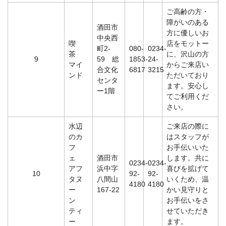
ご高齢の方・
障がいのある
酒田市
方に優しいお
中央西
喫
店をモットー
町2-
080-
0234-
茶
に、沢山の方
9
59 総
1853-
24-
マイ
からご来店い
合文化
6817
3215
ンド
ただいており
センタ
ます。安心し
ー1階
てご利用くだ
さい。
水辺
ご来店の際に
のカ
はスタッフが
フ
お手伝いいた
ェ
酒田市
します。共に
0234-
0234-
アフ
浜中字
喜びを拡げて
10
92-
92-
タヌ
八間山
いくため、温
4180
4180
ー
167-22
かい見守りと
ン
お手伝いをさ
ティ
せていただき
ー
ます。