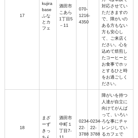
kujira
酒田市
対応させてい
070-
base
こあら
ただきますの
17
1216-
ふな
1丁目5
で、障がいの
とカ
4350
－11
ある方もない
フェ
方も安心し
て、ご来店く
ださい。心を
込めて焙煎し
たコーヒーと
お食事でホッ
とするひと時
をお過ごしく
ださい。
障がいを持つ
人達が自立に
向けてがんば
って、いろい
まざ
酒田市
0234-
0234-
ろな事にチャ
ーず
中町１
18
22-
22-
レンジしてい
きっ
丁目7-
3788
3788
るカフェで
ちん
11