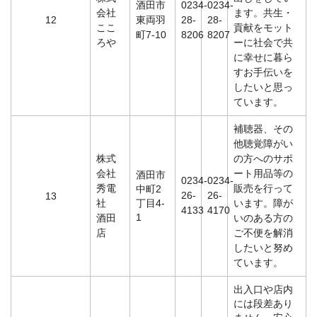
酒田市
0234-
0234-
会社
ます。共生・
12
東両羽
28-
28-
ここ
貢献をモット
町7-10
8206
8207
ろや
ーに社会で共
に幸せに暮ら
すお手伝いを
したいと思っ
ています。
補聴器、その
他聴覚障がい
株式
の方へのサポ
会社
ート用品等の
酒田市
0234-
0234-
秀電
販売を行って
中町2
26-
26-
13
社
丁目4-
います。障が
4133
4170
1
酒田
いのある方の
店
ご不便を解消
したいと努め
ています。
出入口や店内
には段差あり