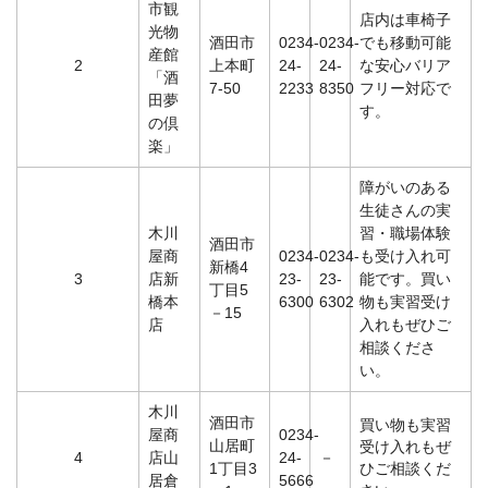
市観
店内は車椅子
光物
酒田市
0234-
0234-
でも移動可能
産館
2
上本町
24-
24-
な安心バリア
「酒
7-50
2233
8350
フリー対応で
田夢
す。
の倶
楽」
障がいのある
生徒さんの実
木川
習・職場体験
酒田市
屋商
0234-
0234-
も受け入れ可
新橋4
3
店新
23-
23-
能です。買い
丁目5
橋本
6300
6302
物も実習受け
－15
店
入れもぜひご
相談くださ
い。
木川
酒田市
買い物も実習
屋商
0234-
山居町
受け入れもぜ
4
店山
24-
－
1丁目3
ひご相談くだ
居倉
5666