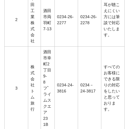
田
耳が聴こ
工
酒田
えにくい
業
市両
0234-26-
0234-26-
方には筆
2
株
羽町
2277
2278
談で対応
式
7-13
いたしま
会
す。
社
酒田
市幸
町2
株
すべての
丁目
式
お客様に
9-
会
できる限
8
社
0234-24-
0234－
りの対応
3
フﾟ
ト
3816
24-3817
をしたい
ライ
ム
と思って
ムス
旅
おりま
クエ
行
す。
ア
23
1B