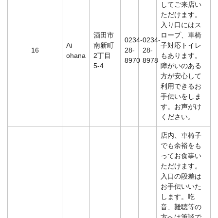
してご来店い
ただけます。
入り口にはス
酒田市
ロープ、車椅
0234-
0234-
Ai
南新町
子対応トイレ
16
28-
28-
ohana
2丁目
もあります。
8970
8978
5-4
障がいのある
方が安心して
利用できるお
手伝いをしま
す。お声がけ
ください。
店内、車椅子
でも余裕をも
ってお食事い
ただけます。
入口の段差は
お手伝いいた
します。吃
音、難聴等の
方へは筆談で