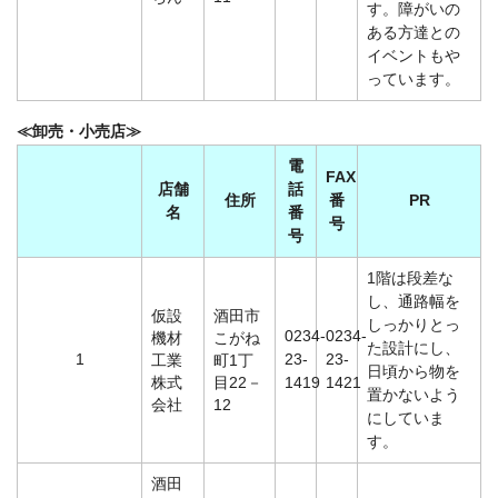
す。障がいの
ある方達との
イベントもや
っています。
≪卸売・小売店≫
電
FAX
店舗
話
住所
番
PR
名
番
号
号
1階は段差な
し、通路幅を
仮設
酒田市
しっかりとっ
0234-
0234-
機材
こがね
た設計にし、
1
23-
23-
工業
町1丁
日頃から物を
株式
目22－
1419
1421
置かないよう
会社
12
にしていま
す。
酒田