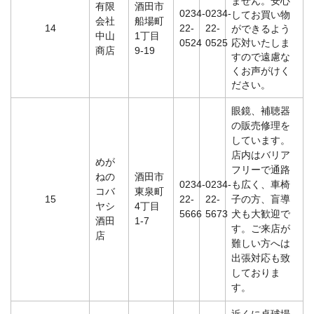
ません。安心
有限
酒田市
0234-
0234-
してお買い物
会社
船場町
14
22-
22-
ができるよう
中山
1丁目
0524
0525
応対いたしま
商店
9-19
すので遠慮な
くお声がけく
ださい。
眼鏡、補聴器
の販売修理を
しています。
店内はバリア
めが
フリーで通路
ねの
酒田市
0234-
0234-
も広く、車椅
コバ
東泉町
15
22-
22-
子の方、盲導
ヤシ
4丁目
5666
5673
犬も大歓迎で
酒田
1-7
す。ご来店が
店
難しい方へは
出張対応も致
しておりま
す。