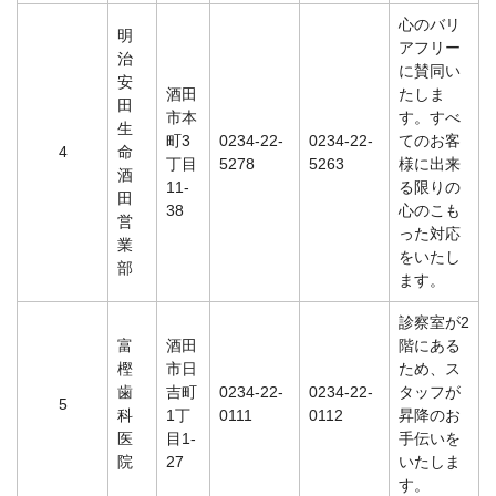
心のバリ
明
アフリー
治
に賛同い
安
酒田
たしま
田
市本
す。すべ
生
町3
0234-22-
0234-22-
てのお客
4
命
丁目
5278
5263
様に出来
酒
11-
る限りの
田
38
心のこも
営
った対応
業
をいたし
部
ます。
診察室が2
富
酒田
階にある
樫
市日
ため、ス
歯
吉町
0234-22-
0234-22-
タッフが
5
科
1丁
0111
0112
昇降のお
医
目1-
手伝いを
院
27
いたしま
す。