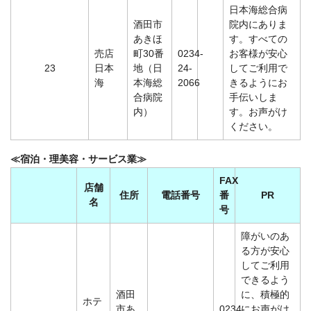
日本海総合病
酒田市
院内にありま
あきほ
す。すべての
売店
町30番
0234-
お客様が安心
23
日本
地（日
24-
してご利用で
海
本海総
2066
きるようにお
合病院
手伝いしま
内）
す。お声がけ
ください。
≪宿泊・理美容・サービス業≫
FAX
店舗
住所
電話番号
番
PR
名
号
障がいのあ
る方が安心
してご利用
できるよう
酒田
に、積極的
ホテ
市あ
0234-
にお声がけ