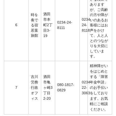
あります
が、ご高齢
酒田
時を
の方や障が
市本
0234-
奏で
いのあるお
0234-24-
6
町2丁
24-
る宿
客様にはお
8111
若葉
目3-
8118
声をかけ
旅館
て、人と人
19
とのつなが
りを大切に
していま
す。
精神障がい
をはじめと
吉川
酒田
する「障害
労務
市亀
0234-
年金申請」
080-1817-
7
行政
ヶ崎3
22-
のお手伝い
0829
オフ
丁目
3063
をしており
ィス
2-20
ます。お気
軽にご相談
ください。