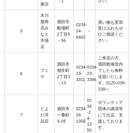
さい。
－1
庫店
木川
屋商
酒田市
買い物も実習
0234-
店み
船場町
受け入れもぜ
5
24-
－
なと
2丁目5
ひご相談くだ
8402
さい。
市場
－56
店
ご来店の方、
酒田市
酒田飽海管内
0234-
0234-
フミ
相生町
でしたら無料
23-
23-
6
ヤ
2丁目3
送迎いたしま
3311
3386
－13
す。0120-039-
238へ
02
ボランティア
34
とよ
酒田市
0234-
団体の講演等
-2
7
だ洋
一番町
24-
にて出店、支
4-
品店
3-28
1350
援しておりま
13
す。
50