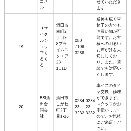
コメ
せていただき
ル
ます。
通路も広く車
酒田市
椅子の方でも
リサ
幸町2
お買い物が可
イク
丁目9-
能です。お客
ルシ
050-
8プラ
様への明るい
ョッ
7108-
―
19
イムス
お声がけを大
プく
3266
クエア
切にしてお
るく
23
り、また、筆
る
1C1D
談でも対応い
たします。
車イスのタイ
ヤ交換、修理
BSI酒
酒田市
ができます。
0234-
0234-
田合
こがね
スタッフがお
20
23-
23-
同会
町2丁
手伝いします
3232
3232
社
目1-16
ので、お気軽
にご来店くだ
さい。