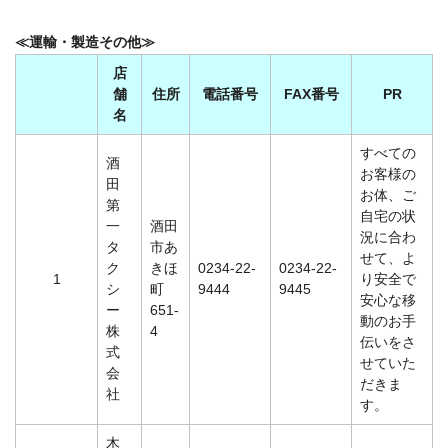
≪運輸・製造その他≫
店
舗
住所
電話番号
FAX番号
PR
名
すべての
酒
お客様の
田
お体、ご
第
自宅の状
一
酒田
況に合わ
タ
市あ
せて、よ
ク
きほ
0234-22-
0234-22-
1
り安全で
シ
町
9444
9445
安心な移
ー
651-
動のお手
株
4
伝いをさ
式
せていた
会
だきま
社
す。
木