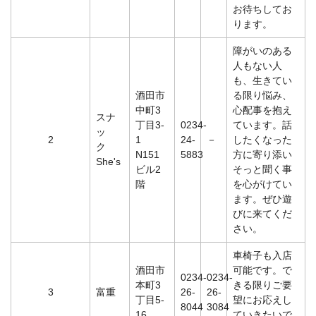
お待ちしてお
ります。
障がいのある
人もない人
も、生きてい
酒田市
る限り悩み、
中町3
心配事を抱え
スナ
丁目3-
0234-
ています。話
ッ
2
1
24-
－
したくなった
ク
N151
5883
方に寄り添い
She's
ビル2
そっと聞く事
階
を心がけてい
ます。ぜひ遊
びに来てくだ
さい。
車椅子も入店
酒田市
可能です。で
0234-
0234-
本町3
きる限りご要
3
富重
26-
26-
丁目5-
望にお応えし
8044
3084
16
ていきたいで