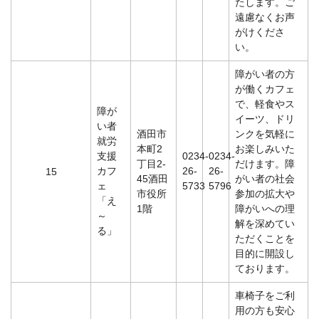
たします。ご
遠慮なくお声
がけくださ
い。
障がい者の方
が働くカフェ
で、軽食やス
障が
イーツ、ドリ
い者
酒田市
ンクを気軽に
就労
本町2
お楽しみいた
支援
0234-
0234-
丁目2-
だけます。障
カフ
26-
26-
15
45酒田
がい者の社会
ェ
5733
5796
市役所
参加の拡大や
「え
1階
障がいへの理
～
解を深めてい
る」
ただくことを
目的に開設し
ております。
車椅子をご利
用の方も安心