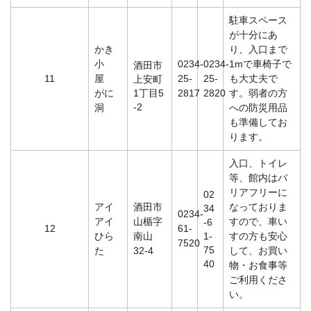
駐車スペース
が十分にあ
かき
り、入口まで
小
0234-
0234-
1mで車椅子で
酒田市
11
屋
25-
25-
も大丈夫で
上安町
がに
1丁目5
2817
2820
す。弱者の方
-2
洞
への防災用品
も準備してお
ります。
入口、トイレ
等、館内はバ
リアフリーに
02
アイ
酒田市
なっておりま
34
0234-
アイ
山楯字
すので、車い
-6
12
61-
ひら
南山
1-
すの方も安心
7520
75
た
32-4
して、お買い
40
物・お食事等
ご利用くださ
い。