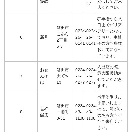
鈴政
安心してご来
27
店ください。
駐車場から入
口までバリア
酒田市
0234-
0234-
フリーとなっ
こあら
6
新月
26-
26-
ており、車椅
2丁目
0141
0141
子の方も多数
6-3
おいでになっ
ています。
入出店の際、
おせ
酒田市
0234-
0234-
最大限援助さ
7
んそ
大町8-
26-
26-
せていただき
ば
13
4277
4277
ます。
出来る限りお
手伝いします
酒田市
0234-
0234-
吉祥
ので、障がい
8
一番町
43-
43-
飯店
のある方もぜ
3-31
1198
1198
ひご来店くだ
さい。