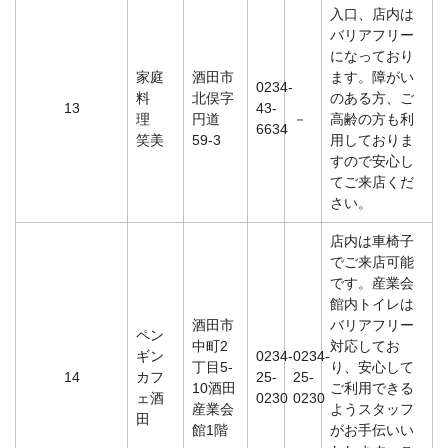
入口、店内は
バリアフリー
になっており
家庭
酒田市
ます。障がい
0234-
料
北俣字
のある方、ご
13
43-
理
円道
－
高齢の方も利
6634
笑美
59-3
用しておりま
すので安心し
てご来店くだ
さい。
店内は車椅子
でご来店可能
です。産業会
館内トイレは
酒田市
バリアフリー
ペン
中町2
対応してお
ギン
0234-
0234-
丁目5-
り、安心して
14
カフ
25-
25-
10酒田
ご利用できる
ェ酒
0230
0230
産業会
ようスタッフ
田
館1階
がお手伝いい