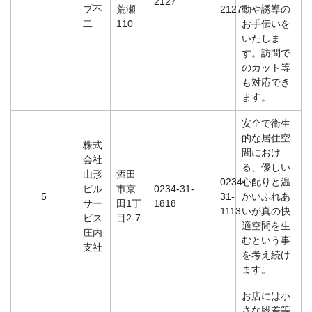
2127
プ不
荒瀬
2127
動や誘導の
二
110
お手伝いを
いたしま
す。訪問で
のカット等
も対応でき
ます。
安全で衛生
的な居住空
株式
間におけ
会社
る、優しい
山形
酒田
0234-
心配りと温
ビル
市京
0234-31-
5
31-
かいふれあ
サー
田1丁
1818
1113
いが真の快
ビス
目2-7
適空間を生
庄内
むという事
支社
を考え続け
ます。
お店には小
さな段差等