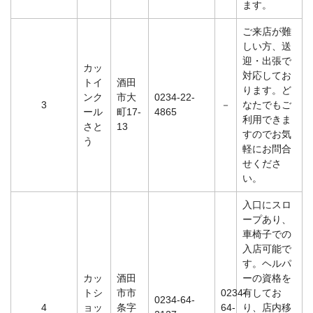
ます。
ご来店が難
しい方、送
迎・出張で
カッ
対応してお
トイ
酒田
ります。ど
ンク
市大
0234-22-
3
－
なたでもご
ール
町17-
4865
利用できま
さと
13
すのでお気
う
軽にお問合
せくださ
い。
入口にスロ
ープあり、
車椅子での
入店可能で
す。ヘルパ
カッ
酒田
ーの資格を
トシ
市市
0234-
有してお
0234-64-
4
ョッ
条字
64-
り、店内移