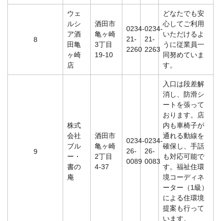
ウェ
どなたでも安
ルシ
酒田市
心してご利用
0234-
0234-
ア酒
亀ヶ崎
いただけるよ
21-
21-
8
田亀
3丁目
うに従業員一
2260
2263
ヶ崎
19-10
同努めていま
店
す。
入口は段差解
消し、防滑シ
ートを張って
おります。店
株式
内も車椅子が
会社
酒田市
通れる動線を
0234-
0234-
ブル
亀ヶ崎
確保し、手話
26-
26-
9
ー・
2丁目
も対応可能で
0089
0083
書の
4-37
す。福祉住環
庵
境コーディネ
ーター（1級）
による住環境
提案も行って
います。