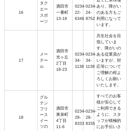
近くに卓球場
タク
酒田市
0234-
0234-
あり。障がい
エー
16
一番町
22-
24-
のある方もご
スポ
13-18
6346
8752
利用になって
ーツ
います。
共生社会を目
指していま
す。障がいの
酒田市
メー
0234-
0234-
ある従業員が
光ヶ丘
17
テー
34-
34-
いますが、対
2丁目
ル
1138
1138
応等について
18-23
ご理解の程よ
ろしくお願い
いたします。
すべてのお客
グル
様が安心して
テン
酒田市
ご利用できる
フリ
0234-
0234-
東泉町
ように、スタ
ース
18
28-
28-
イー
4丁目
ッフが積極的
8333
8335
ツの
11-6
にお手伝いさ