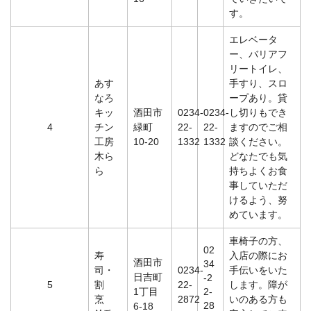
す。
エレベータ
ー、バリアフ
リートイレ、
あす
手すり、スロ
なろ
ープあり。貸
キッ
酒田市
0234-
0234-
し切りもでき
4
チン
緑町
22-
22-
ますのでご相
工房
10-20
1332
1332
談ください。
木ら
どなたでも気
ら
持ちよくお食
事していただ
けるよう、努
めています。
車椅子の方、
02
寿
入店の際にお
酒田市
34
司・
0234-
手伝いをいた
日吉町
-2
5
割
22-
します。障が
1丁目
2-
烹
2872
いのある方も
28
6-18