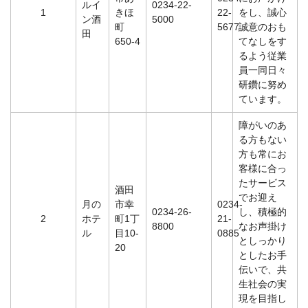
ルイ
0234-22-
1
きほ
22-
をし、誠心
ン酒
5000
町
5677
誠意のおも
田
650-4
てなしをす
るよう従業
員一同日々
研鑽に努め
ています。
障がいのあ
る方もない
方も常にお
客様に合っ
たサービス
酒田
でお迎え
月の
市幸
0234-
0234-26-
し、積極的
2
ホテ
町1丁
21-
8800
なお声掛け
ル
目10-
0885
としっかり
20
としたお手
伝いで、共
生社会の実
現を目指し