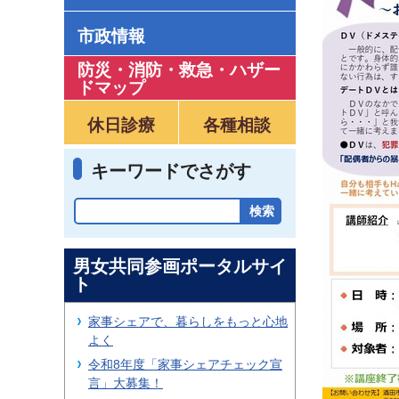
市政情報
防災・消防・救急
・
ハザー
ドマップ
休日診療
各種相談
キーワードでさがす
男女共同参画ポータルサイ
ト
家事シェアで、暮らしをもっと心地
よく
令和8年度「家事シェアチェック宣
言」大募集！