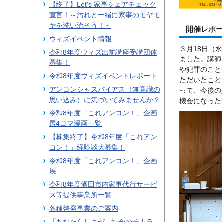
【終了】Let's 家事シェアチェック
宣言！～汚れと一緒に家事のモヤモ
ヤを洗い流そう！～
開催レポ
ウィズイベント情報
３月18日（
令和8年度ウィズ出前講座受講団体
ました。講師
募集！
や犯罪のこと
令和8年度ウィズイベントレポート
ただいたこと
アンコンシャスバイアス（無意識の
って、今後の
思い込み）に気づいてみませんか？
機会になった
令和8年度「これアンコン！」企画
展4コマ漫画一覧
【募集終了】令和8年度「これアン
コン！」経験談大募集！
令和8年度「これアンコン！」企画
展
令和8年度酒田市内家事代行サービ
ス等提供事業所一覧
各種啓発事業のご案内
「あなたらしさが、社会のチカラ」