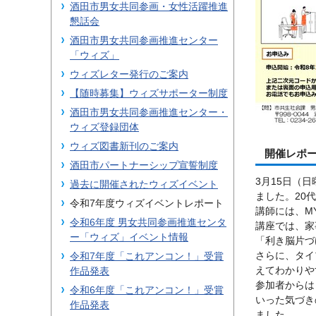
酒田市男女共同参画・女性活躍推進
懇話会
酒田市男女共同参画推進センター
「ウィズ」
ウィズレター発行のご案内
【随時募集】ウィズサポーター制度
酒田市男女共同参画推進センター・
ウィズ登録団体
ウィズ図書新刊のご案内
開催レポ
酒田市パートナーシップ宣誓制度
3月15日（
過去に開催されたウィズイベント
ました。20
令和7年度ウィズイベントレポート
講師には、M
令和6年度 男女共同参画推進センタ
講座では、家
ー「ウィズ」イベント情報
「利き脳片づ
さらに、タイ
令和7年度「これアンコン！」受賞
えてわかりや
作品発表
参加者からは
令和6年度「これアンコン！」受賞
いった気づき
作品発表
ました。