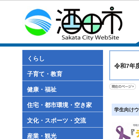
くらし
令和7年
子育て・教育
健康・福祉
住宅・都市環境・空き家
学生向けウ
文化・スポーツ・交流
産業・観光