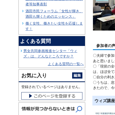
者等知事表彰
酒田市民フォーラム「女性が輝き、
酒田も輝くためのエッセンス」
働く女性、働きたい女性を応援しま
す！
よくある質問
参加者の
男女共同参画推進センター「ウィ
〇夫婦で参加
ズ」は、どんなところですか？
あと思いまし
よくある質問の一覧へ
〇「現状の全
は、ほぼ全て
お気に入り
〇自分の利き
〇うちは、息
登録されているページはありません。
きたので、今
ウィズ講座