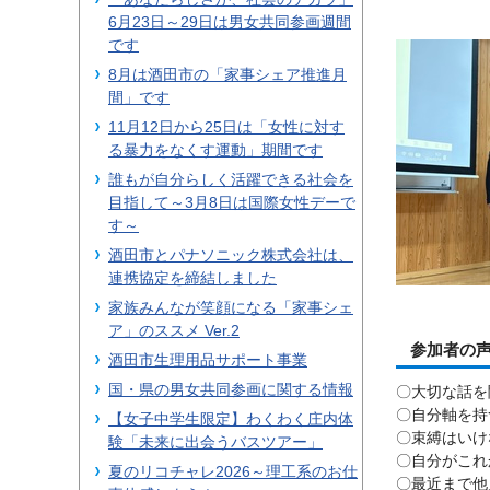
6月23日～29日は男女共同参画週間
です
8月は酒田市の「家事シェア推進月
間」です
11月12日から25日は「女性に対す
る暴力をなくす運動」期間です
誰もが自分らしく活躍できる社会を
目指して～3月8日は国際女性デーで
す～
酒田市とパナソニック株式会社は、
連携協定を締結しました
家族みんなが笑顔になる「家事シェ
ア」のススメ Ver.2
参加者の
酒田市生理用品サポート事業
国・県の男女共同参画に関する情報
〇大切な話を
〇自分軸を持
【女子中学生限定】わくわく庄内体
〇束縛はいけ
験「未来に出会うバスツアー」
〇自分がこれ
夏のリコチャレ2026～理工系のお仕
〇最近まで他