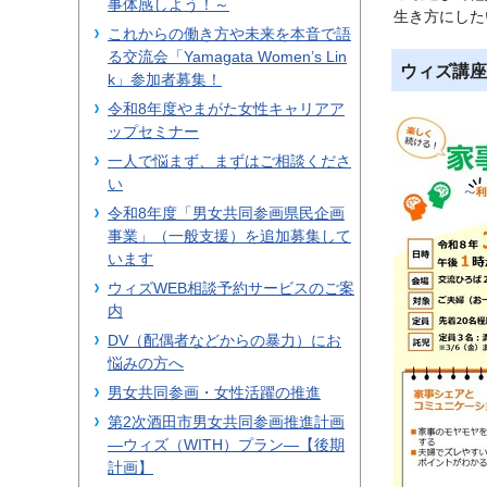
事体感しよう！～
生き方にした
これからの働き方や未来を本音で語
る交流会「Yamagata Women’s Lin
ウィズ講座
k」参加者募集！
令和8年度やまがた女性キャリアア
ップセミナー
一人で悩まず、まずはご相談くださ
い
令和8年度「男女共同参画県民企画
事業」（一般支援）を追加募集して
います
ウィズWEB相談予約サービスのご案
内
DV（配偶者などからの暴力）にお
悩みの方へ
男女共同参画・女性活躍の推進
第2次酒田市男女共同参画推進計画
―ウィズ（WITH）プラン―【後期
計画】