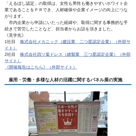
「えるぼし認定」の取得は、女性も男性も働きやすいホワイト企
業であることをＰＲでき、人材確保や企業イメージの向上につな
がります。
市内企業から申請にいたった経緯や、取得に関する事務的な手
続きで苦労したことなど、担当者からお話を頂きました。
《見学先》
1社目
株式会社メカニック（建設業 二つ星認定企業）（外部サ
イト）
2社目
株式会社四ツ葉ドレス（縫製業 三つ星認定企業）（外部
サイト）
《開催報告はこちら》（外部サイト）
雇用・労働・多様な人材の活躍に関するパネル展の実施