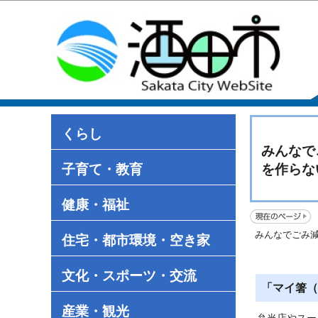
くらし
みんなで
子育て・教育
を作らな
健康・福祉
みんなでごみ
住宅・都市環境・空き家
文化・スポーツ・交流
「マイ箸（
産業・観光
弁当店やスー