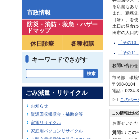
る店舗もあり
市政情報
また、勤務先
（箸）」を使
防災・消防・救急
・
ハザー
土日の昼食は
ドマップ
田市の人口約9
「その13
休日診療
各種相談
「その11
キーワードでさがす
お問い合わせ
市民部 環境
〒998-010
電話：0234-3
ごみ減量・リサイクル
このペー
お知らせ
この情報はお
資源回収報奨金・補助金等
家電リサイクル
お寄せいただ
家庭用パソコンリサイクル
質問1：この