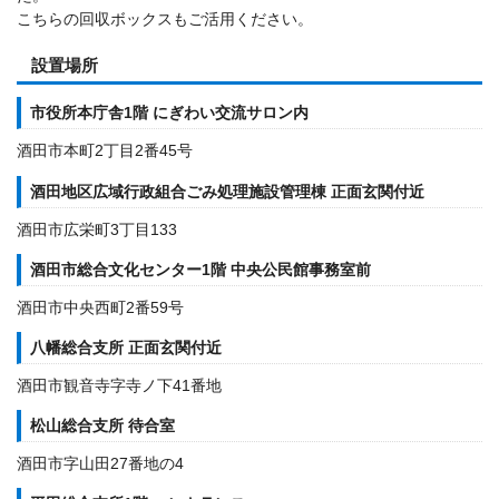
こちらの回収ボックスもご活用ください。
設置場所
市役所本庁舎1階 にぎわい交流サロン内
酒田市本町2丁目2番45号
酒田地区広域行政組合ごみ処理施設管理棟 正面玄関付近
酒田市広栄町3丁目133
酒田市総合文化センター1階 中央公民館事務室前
酒田市中央西町2番59号
八幡総合支所 正面玄関付近
酒田市観音寺字寺ノ下41番地
松山総合支所 待合室
酒田市字山田27番地の4