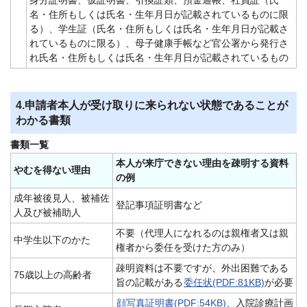
身分証明書、仮証明書、引換証類、預金通帳、社員証（氏
名・住所もしくは氏名・生年月日が記載されているものに限
る）、学生証（氏名・住所もしくは氏名・生年月日が記載さ
れているものに限る）、母子健康手帳など官公署から発行さ
れ氏名・住所もしくは氏名・生年月日が記載されているもの
4.申請者本人が受け取りに来られない状態であることが
わかる書類
書類一覧
本人が来庁できない理由を疎明する資料
やむを得ない理由
の例
成年被後見人、被補佐
登記事項証明書など
人及び被補助人
不要（代理人になれるのは親権者又は親
中学生以下のかた
権者から委任を受けた方のみ）
疎明資料は不要ですが、外出困難である
75歳以上の高齢者
旨の記載がある
委任状(PDF:81KB)
が必要
顔写真証明書(PDF:54KB)
、入院診療計画