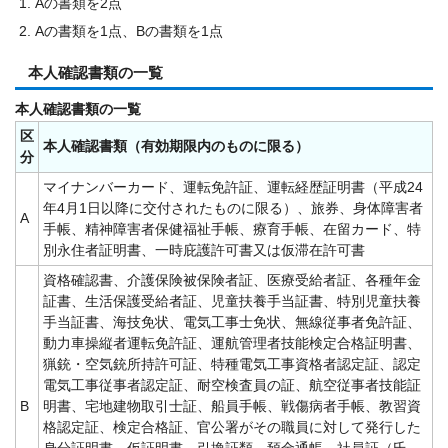
Aの書類を2点
Aの書類を1点、Bの書類を1点
本人確認書類の一覧
本人確認書類の一覧
区
本人確認書類（有効期限内のものに限る）
分
マイナンバーカード、運転免許証、運転経歴証明書（平成24
年4月1日以降に交付されたものに限る）、旅券、身体障害者
A
手帳、精神障害者保健福祉手帳、療育手帳、在留カード、特
別永住者証明書、一時庇護許可書又は仮滞在許可書
資格確認書、介護保険被保険者証、医療受給者証、各種年金
証書、生活保護受給者証、児童扶養手当証書、特別児童扶養
手当証書、海技免状、電気工事士免状、無線従事者免許証、
動力車操縦者運転免許証、運航管理者技能検定合格証明書、
猟銃・空気銃所持許可証、特種電気工事資格者認定証、認定
電気工事従事者認定証、耐空検査員の証、航空従事者技能証
B
明書、宅地建物取引士証、船員手帳、戦傷病者手帳、教習資
格認定証、検定合格証、官公署がその職員に対して発行した