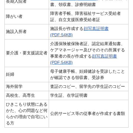
長期入院者
書、領収書、診療明細書
障害者手帳、障害福祉サービス受給者
障がい者
証、自立支援医療受給者証
施設長が作成する
顔写真証明書
施設入所者
(PDF:54KB)
介護保険被保険者証、認定結果通知書、
ケアマネージャー及びそのその所属する
要介護・要支援認定者
事業者の長が作成する
顔写真証明書
(PDF:54KB)
母子健康手帳、妊婦健診を受診したこと
妊婦
が確認できる領収書、受診券
海外留学
査証のコピー、留学先の学生証のコピー
高校生、高専生
学生証、在学証明書
ひきこもり状態にある
かた、心の問題など何
公的サービス等の従事者が作成する書類
らかの理由で自宅にい
る方