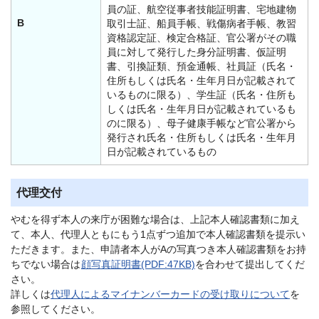
員の証、航空従事者技能証明書、宅地建物
B
取引士証、船員手帳、戦傷病者手帳、教習
資格認定証、検定合格証、官公署がその職
員に対して発行した身分証明書、仮証明
書、引換証類、預金通帳、社員証（氏名・
住所もしくは氏名・生年月日が記載されて
いるものに限る）、学生証（氏名・住所も
しくは氏名・生年月日が記載されているも
のに限る）、母子健康手帳など官公署から
発行され氏名・住所もしくは氏名・生年月
日が記載されているもの
代理交付
やむを得ず本人の来庁が困難な場合は、上記本人確認書類に加え
て、本人、代理人ともにもう1点ずつ追加で本人確認書類を提示い
ただきます。また、申請者本人がAの写真つき本人確認書類をお持
ちでない場合は
顔写真証明書(PDF:47KB)
を合わせて提出してくだ
さい。
詳しくは
代理人によるマイナンバーカードの受け取りについて
を
参照してください。