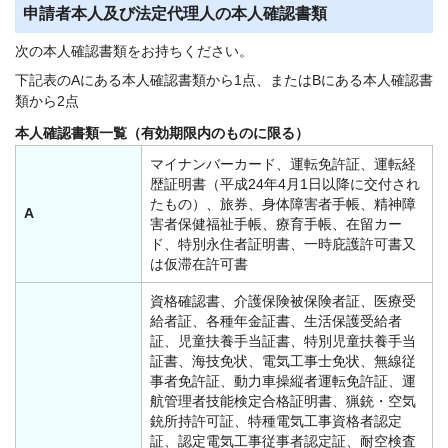
申請者本人及び法定代理人の本人確認書類
次の本人確認書類をお持ちください。
下記表のAにある本人確認書類から1点、またはBにある本人確認書
類から2点
本人確認書類一覧（有効期限内のものに限る）
マイナンバーカード、運転免許証、運転経
歴証明書（平成24年4月1日以降に交付され
たもの）、旅券、身体障害者手帳、精神障
A
害者保健福祉手帳、療育手帳、在留カー
ド、特別永住者証明書、一時庇護許可書又
は仮滞在許可書
資格確認書、介護保険被保険者証、医療受
給者証、各種年金証書、生活保護受給者
証、児童扶養手当証書、特別児童扶養手当
証書、海技免状、電気工事士免状、無線従
事者免許証、動力車操縦者運転免許証、運
航管理者技能検定合格証明書、猟銃・空気
銃所持許可証、特種電気工事資格者認定
証、認定電気工事従事者認定証、耐空検査