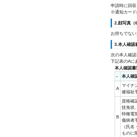
申請時に回収
※通知カード
2.顔写真
お持ちでない
3.本人確認
次の本人確認
下記表のAに
本人確認書
-
本人確
マイナ
A
健福祉
資格確
技免状
特種電
B
傷病者
（氏名
ものに