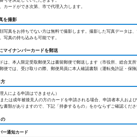
番号を決定していただきます。
、カードができ次第、市で代理入力します。
真を撮影
顔写真をお持ちでない方は無料で撮影します。撮影した写真データは、
。写真の持ち込みも可能です。
宅にマイナンバーカードを郵送
ドは、本人限定受取郵便又は書留郵便で郵送します（市役所、総合支所
郵便では、受け取りの際、郵便局員に本人確認書類（運転免許証・保険
る方
理人による申請はできません）
方または成年被後見人の方のカードを申請される場合、申請者本人およ
な書類がありますので、下記「持参するもの」をかならずご確認くださ
もの
ンバー通知カード