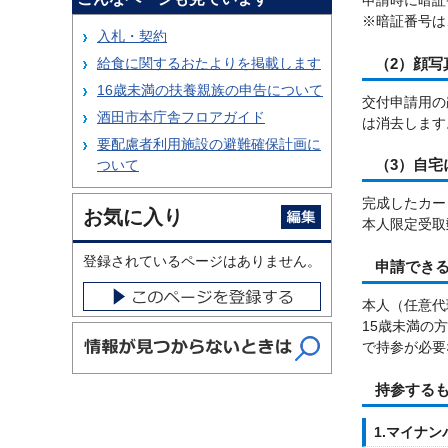
申請時に暗証
※暗証番号は
入札・契約
給食に関するおたよりを掲載します
（2）顔写
16歳未満の扶養親族の申告について
交付申請用の
酒田市本庁舎フロアガイド
は消去します
要配慮者利用施設の避難確保計画に
ついて
（3）自
完成したカー
お気に入り
本人限定受取
登録されているページはありません。
申請でき
本人（任意代
15歳未満の
で持参が必要
持参する
1.マイナ