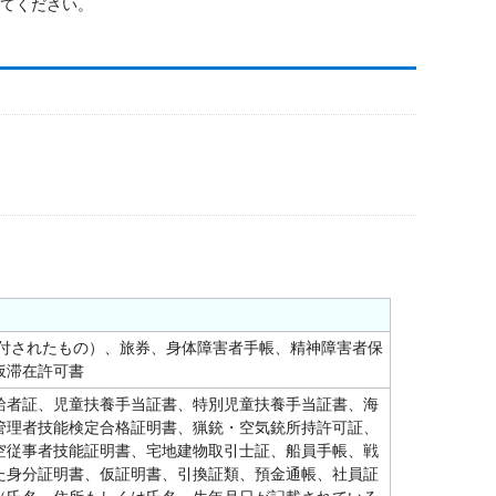
てください。
交付されたもの）、旅券、身体障害者手帳、精神障害者保
仮滞在許可書
給者証、児童扶養手当証書、特別児童扶養手当証書、海
管理者技能検定合格証明書、猟銃・空気銃所持許可証、
空従事者技能証明書、宅地建物取引士証、船員手帳、戦
た身分証明書、仮証明書、引換証類、預金通帳、社員証