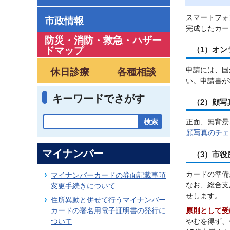
スマートフォ
市政情報
完成したカー
防災・消防・救急
・
ハザー
ドマップ
（1）オン
申請には、国
休日診療
各種相談
い。申請書が
キーワードでさがす
（2）顔写
正面、無背景
顔写真のチェ
マイナンバー
（3）市
カードの準備
マイナンバーカードの券面記載事項
なお、総合支
変更手続きについて
せします。
住所異動と併せて行うマイナンバー
カードの署名用電子証明書の発行に
原則として受
ついて
やむを得ず、