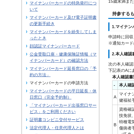
15歳未満ま
マイナンバーカードの特急発行につ
いて
持参する
マイナンバーカード及び電子証明書
の更新手続き
1.マイナ
マイナンバーカードを紛失してしま
申請時に回収
ったとき
※通知カード
顔認証マイナンバーカード
2.本人確認
公金受取口座・健康保険証情報（マ
イナンバーカード）の確認方法
次の本人確認
マイナンバーカード延長窓口の「予
下記表のAに
約の方法」
本人確認書
マイナンバーカードの申請方法
-
本人確
マイナンバーカードの平日延長・休
マイナ
A
日窓口（完全予約制）
健福祉
「マイナンバーカード出張窓口サー
資格確
ビス」をご利用ください
技免状
証明書コンビニ交付サービス
特種電
B
法定代理人・任意代理人とは
傷病者