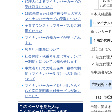
（氏名
代理人によるマイナンバーカードの
ものに
受け取りについて
15歳未満または成年被後見人の方の
※本人確認書
マイナンバーカードの受取について
3.マイナ
子育てワンストップサービスをご利
用ください
新しいカード
マイナンバー通知カードが廃止され
4.法定代
ます
上記に加えて
独自利用事務について
社会保障・税番号制度（マイナンバ
法定代理
ー制度）についてお知らせします
法定代理
事業者としての社会保障・税番号制
※申請者が1
度（マイナンバー制度）への対応に
ついて
市役所・各
マイナンバーカードを利用したらく
らく窓口証明書交付サービスが始ま
りました
（1）市
このページを見た人は
申請に関する
こんなページも見ています