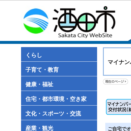
くらし
マイナン
子育て・教育
健康・福祉
住宅・都市環境・空き家
文化・スポーツ・交流
産業・観光
ご自宅でオ