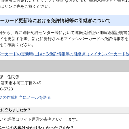
に市役所にお越しいただくことが困難な方のため、毎週木曜夕方と毎月1
くはリンク先をご覧ください。
ーカード更新時における免許情報等の引継ぎについて
1日から、既に運転免許センター等において運転免許証や運転経歴証明
ドを更新する際、新たに発行されるマイナンバーカードへ免許情報等を
をご確認ください。
バーカードの更新時における免許情報等の引継ぎ（マイナンバーカード
課 住民係
0 酒田市本町二丁目2-45
6-5723
ジの作成担当にメールを送る
役に立ちましたか？
いた評価はサイト運営の参考といたします。
ページの内容は分かりやすかったですか？