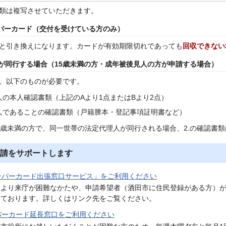
類は複写させていただきます。
ンバーカード（交付を受けている方のみ）
と引き換えになります。カードが有効期限切れであっても
回収できない
が同行する場合（15歳未満の方・成年被後見人の方が申請する場合）
、以下のものが必要です。
人の本人確認書類（上記のAより1点またはBより2点）
人であることの確認書類（戸籍謄本・登記事項証明書など）
5歳未満の方で、同一世帯の法定代理人が同行される場合、2.の確認書
請をサポートします
ンバーカード出張窓口サービス」をご利用ください
により来庁が困難なかたや、申請希望者（酒田市に住民登録がある方）が
しております。詳しくはリンク先をご覧ください。
バーカード延長窓口をご利用ください