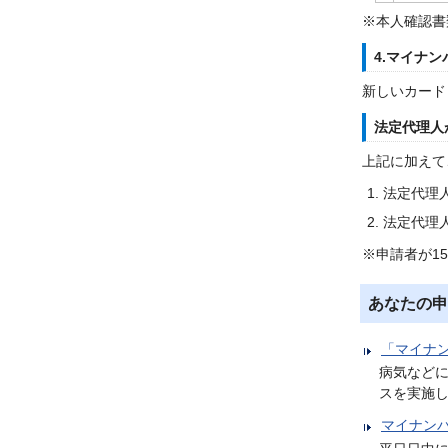
※本人確認書
4.マイナ
新しいカード
法定代理人
上記に加えて
法定代理
法定代理
※申請者が1
あなたの申
「マイナ
病気など
スを実施
マイナン