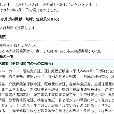
します。（紛失した方は、紛失届を提出していただきます。）
は令和2年5月25日で廃止されました。
（6か月以内撮影、無帽、無背景のもの）
方は無料で撮影します。
書類
書類をお持ちください。
ある本人確認書類から1点、またはBにある本人確認書類から2点
類の一覧
認書類（有効期限内のものに限る）
ンバーカード、運転免許証、運転経歴証明書（平成24年4月1日以降に
手帳、療育手帳、在留カード、特別永住者証明書、一時庇護許可書又は
認書、介護保険被保険者証、医療受給者証、各種年金証書、生活保護受
、電気工事士免状、無線従事者免許証、動力車操縦者運転免許証、運航
気工事資格者認定証、認定電気工事従事者認定証、耐空検査員の証、航
手帳、教習資格認定証、検定合格証、官公署がその職員に対して発行し
・住所もしくは氏名・生年月日が記載されているものに限る）、学生証
限る）、母子健康手帳など官公署から発行され氏名・住所もしくは氏名