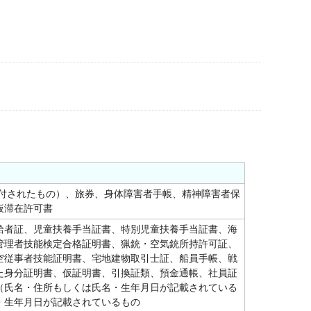
交付されたもの）、旅券、身体障害者手帳、精神障害者保
仮滞在許可書
給者証、児童扶養手当証書、特別児童扶養手当証書、海
管理者技能検定合格証明書、猟銃・空気銃所持許可証、
空従事者技能証明書、宅地建物取引士証、船員手帳、戦
た身分証明書、仮証明書、引換証類、預金通帳、社員証
（氏名・住所もしくは氏名・生年月日が記載されている
・生年月日が記載されているもの