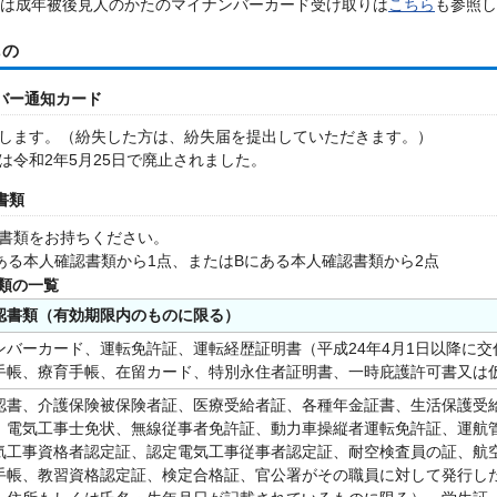
たは成年被後見人のかたのマイナンバーカード受け取りは
こちら
も参照し
もの
ンバー通知カード
します。（紛失した方は、紛失届を提出していただきます。）
は令和2年5月25日で廃止されました。
書類
書類をお持ちください。
ある本人確認書類から1点、またはBにある本人確認書類から2点
類の一覧
認書類（有効期限内のものに限る）
ンバーカード、運転免許証、運転経歴証明書（平成24年4月1日以降に
手帳、療育手帳、在留カード、特別永住者証明書、一時庇護許可書又は
認書、介護保険被保険者証、医療受給者証、各種年金証書、生活保護受
、電気工事士免状、無線従事者免許証、動力車操縦者運転免許証、運航
気工事資格者認定証、認定電気工事従事者認定証、耐空検査員の証、航
手帳、教習資格認定証、検定合格証、官公署がその職員に対して発行し