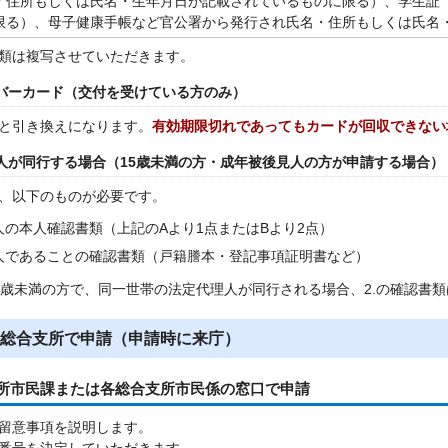
・住所もしくは氏名・生年月日が記載されているものに限る）、学生証
限る）、母子健康手帳など官公署から発行され氏名・住所もしくは氏名
類は複写させていただきます。
ンバーカード（交付を受けている方のみ）
と引き換えになります。
有効期限切れであってもカードが回収できない
理人が同行する場合（15歳未満の方・成年被後見人の方が申請する場合）
、以下のものが必要です。
人の本人確認書類（上記のAより1点またはBより2点）
人であることの確認書類（戸籍謄本・登記事項証明書など）
5歳未満の方で、同一世帯の法定代理人が同行される場合、2.の確認書
総合支所で申請（申請時に来庁）
役所市民課または各総合支所市民係の窓口で申請
留意事項を説明します。