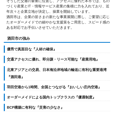
そうした交通の要衝に位置し、アクセスに優れた本市では、もの
づくり産業とIT・情報サービス産業の集積に力を入れており、近
年次々と企業立地が決定し、操業を開始しています。
酒田市は、企業の皆さまの新たな事業展開に際し、ご要望に応じ
たオーダーメイドでの細やかな支援策をご用意し、スピード感の
ある対応でお手伝いさせていただきます。
酒田市の強み
優秀で真面目な『人材の確保』
交通アクセスに優れ、即分譲・リース可能な『産業用地』
北東アジアとの交易、日本海沿岸地域の輸送に有利な重要港湾
『酒田港』
羽田空港から1時間、全国とつながる『おいしい庄内空港』
オーダーメイドによる国内トップクラスの『優遇制度』
BCP構築に有利な『災害の少なさ』