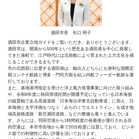
酒田市長 矢口 明子
酒田市企業立地ガイドをご覧いただき、ありがとうございます。
酒田市は、開港から500年という歴史ある酒田港を中心に発展し
てきた湊町で、江戸時代には北前船により育まれた上方文化を感
じることができるまちです。
市の北西部に位置する酒田港は、輸出入どちらにも便利な国際定
期コンテナ航路と博多・門司方面を結ぶ内航フィーダー航路を運
行しております。
また、基地港湾指定を受けた洋上風力発電事業に向けた取り組み
や、令和8年度に秋田県境区間が開通予定になっている日本海側
の縦貫軸である高速道路「日本海沿岸東北自動車道」に加え、日
本海側と太平洋側をつなぐ「みちのくウエストライン」を成す地
域高規格道路「新庄酒田道路」などの整備も着々と進んでいま
す。さらには、羽田空港から1時間程度の発着便が運行される庄
内空港は、本市市街地から車で20分程度に位置しており、ビジネ
ス面での利便性に高い評価を頂いております。