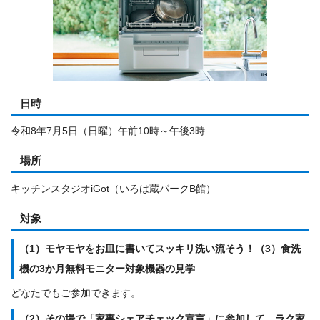
日時
令和8年7月5日（日曜）午前10時～午後3時
場所
キッチンスタジオiGot（いろは蔵パークB館）
対象
（1）モヤモヤをお皿に書いてスッキリ洗い流そう！（3）食洗
機の3か月無料モニター対象機器の見学
どなたでもご参加できます。
（2）その場で「家事シェアチェック宣言」に参加して、ラク家