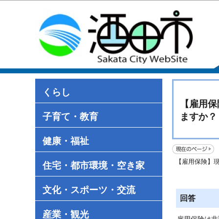
くらし
【雇用保
子育て・教育
ますか？
健康・福祉
【雇用保険】
住宅・都市環境・空き家
文化・スポーツ・交流
回答
産業・観光
雇用保険は非