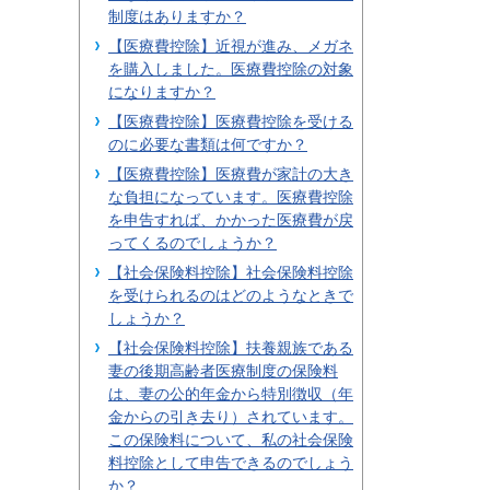
制度はありますか？
【医療費控除】近視が進み、メガネ
を購入しました。医療費控除の対象
になりますか？
【医療費控除】医療費控除を受ける
のに必要な書類は何ですか？
【医療費控除】医療費が家計の大き
な負担になっています。医療費控除
を申告すれば、かかった医療費が戻
ってくるのでしょうか？
【社会保険料控除】社会保険料控除
を受けられるのはどのようなときで
しょうか？
【社会保険料控除】扶養親族である
妻の後期高齢者医療制度の保険料
は、妻の公的年金から特別徴収（年
金からの引き去り）されています。
この保険料について、私の社会保険
料控除として申告できるのでしょう
か？