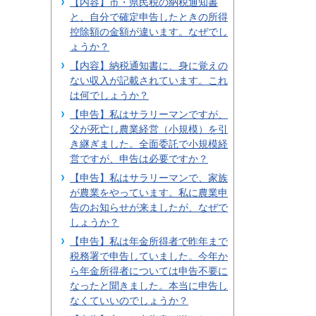
【内容】市・県民税の納税通知書
と、自分で確定申告したときの所得
控除額の金額が違います。なぜでし
ょうか？
【内容】納税通知書に、身に覚えの
ない収入が記載されています。これ
は何でしょうか？
【申告】私はサラリーマンですが、
父が死亡し農業経営（小規模）を引
き継ぎました。全面委託で小規模経
営ですが、申告は必要ですか？
【申告】私はサラリーマンで、家族
が農業をやっています。私に農業申
告のお知らせが来ましたが、なぜで
しょうか？
【申告】私は年金所得者で昨年まで
税務署で申告していました。今年か
ら年金所得者については申告不要に
なったと聞きました。本当に申告し
なくていいのでしょうか？