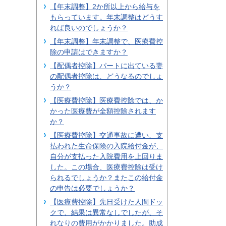
【年末調整】2か所以上から給与を
もらっています。年末調整はどうす
れば良いのでしょうか？
【年末調整】年末調整で、医療費控
除の申請はできますか？
【配偶者控除】パートに出ている妻
の配偶者控除は、どうなるのでしょ
うか？
【医療費控除】医療費控除では、か
かった医療費が全額控除されます
か？
【医療費控除】交通事故に遭い、支
払われた生命保険の入院給付金が、
自分が支払った入院費用を上回りま
した。この場合、医療費控除は受け
られるでしょうか？またこの給付金
の申告は必要でしょうか？
【医療費控除】先日受けた人間ドッ
クで、結果は異常なしでしたが、そ
れなりの費用がかかりました。助成