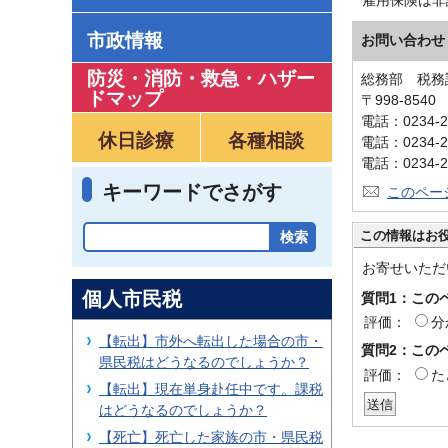
市政情報
お問い合わせ
防災・消防・救急
・
ハザー
総務部 税務
ドマップ
〒998-854
電話：0234-2
休日診療
各種相談
電話：0234-2
電話：0234-2
キーワードでさがす
このペー
この情報はお
お寄せいただ
個人市民税
質問1：この
評価：
分
【転出】市外へ転出した場合の市・
質問2：この
県民税はどうなるのでしょうか？
評価：
た
【転出】現在単身赴任中です。課税
はどうなるのでしょうか？
【死亡】死亡した家族の市・県民税