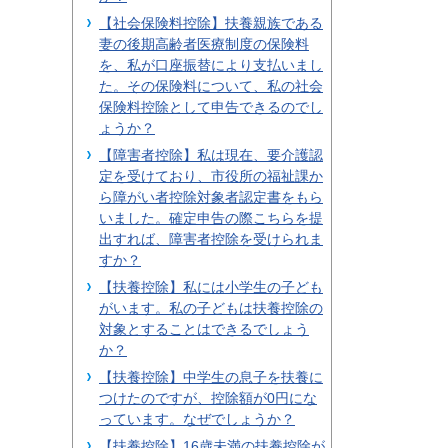
【社会保険料控除】扶養親族である
妻の後期高齢者医療制度の保険料
を、私が口座振替により支払いまし
た。その保険料について、私の社会
保険料控除として申告できるのでし
ょうか？
【障害者控除】私は現在、要介護認
定を受けており、市役所の福祉課か
ら障がい者控除対象者認定書をもら
いました。確定申告の際こちらを提
出すれば、障害者控除を受けられま
すか？
【扶養控除】私には小学生の子ども
がいます。私の子どもは扶養控除の
対象とすることはできるでしょう
か？
【扶養控除】中学生の息子を扶養に
つけたのですが、控除額が0円にな
っています。なぜでしょうか？
【扶養控除】16歳未満の扶養控除が