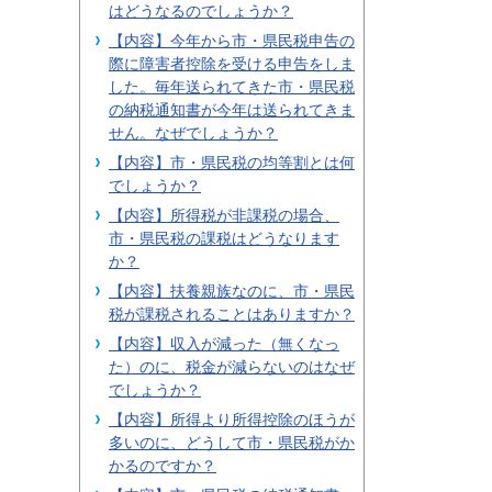
はどうなるのでしょうか？
【内容】今年から市・県民税申告の
際に障害者控除を受ける申告をしま
した。毎年送られてきた市・県民税
の納税通知書が今年は送られてきま
せん。なぜでしょうか？
【内容】市・県民税の均等割とは何
でしょうか？
【内容】所得税が非課税の場合、
市・県民税の課税はどうなります
か？
【内容】扶養親族なのに、市・県民
税が課税されることはありますか？
【内容】収入が減った（無くなっ
た）のに、税金が減らないのはなぜ
でしょうか？
【内容】所得より所得控除のほうが
多いのに、どうして市・県民税がか
かるのですか？